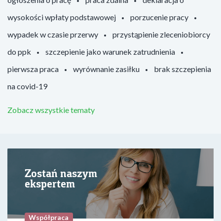
wysokości wpłaty podstawowej
porzucenie pracy
wypadek w czasie przerwy
przystąpienie zleceniobiorcy
do ppk
szczepienie jako warunek zatrudnienia
pierwsza praca
wyrównanie zasiłku
brak szczepienia
na covid-19
Zobacz wszystkie tematy
Zostań naszym
ekspertem
Współpraca