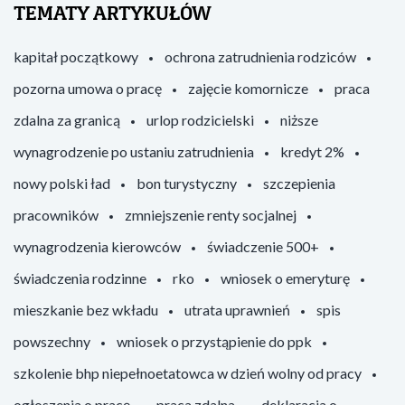
TEMATY ARTYKUŁÓW
kapitał początkowy
ochrona zatrudnienia rodziców
pozorna umowa o pracę
zajęcie komornicze
praca
zdalna za granicą
urlop rodzicielski
niższe
wynagrodzenie po ustaniu zatrudnienia
kredyt 2%
nowy polski ład
bon turystyczny
szczepienia
pracowników
zmniejszenie renty socjalnej
wynagrodzenia kierowców
świadczenie 500+
świadczenia rodzinne
rko
wniosek o emeryturę
mieszkanie bez wkładu
utrata uprawnień
spis
powszechny
wniosek o przystąpienie do ppk
szkolenie bhp niepełnoetatowca w dzień wolny od pracy
ogłoszenia o pracę
praca zdalna
deklaracja o