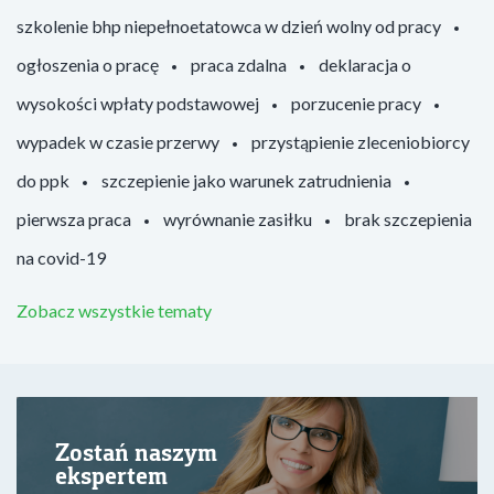
szkolenie bhp niepełnoetatowca w dzień wolny od pracy
ogłoszenia o pracę
praca zdalna
deklaracja o
wysokości wpłaty podstawowej
porzucenie pracy
wypadek w czasie przerwy
przystąpienie zleceniobiorcy
do ppk
szczepienie jako warunek zatrudnienia
pierwsza praca
wyrównanie zasiłku
brak szczepienia
na covid-19
Zobacz wszystkie tematy
Zostań naszym
ekspertem