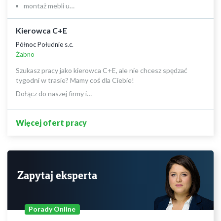
montaż mebli u…
Kierowca C+E
Północ Południe s.c.
Żabno
Szukasz pracy jako kierowca C+E, ale nie chcesz spędzać
tygodni w trasie? Mamy coś dla Ciebie!
Dołącz do naszej firmy i…
Więcej ofert pracy
Zapytaj eksperta
Porady Online