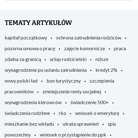
TEMATY ARTYKUŁÓW
kapitał początkowy
ochrona zatrudnienia rodziców
pozorna umowa o pracę
zajęcie komornicze
praca
zdalna za granicą
urlop rodzicielski
niższe
wynagrodzenie po ustaniu zatrudnienia
kredyt 2%
nowy polski ład
bon turystyczny
szczepienia
pracowników
zmniejszenie renty socjalnej
wynagrodzenia kierowców
świadczenie 500+
świadczenia rodzinne
rko
wniosek o emeryturę
mieszkanie bez wkładu
utrata uprawnień
spis
powszechny
wniosek o przystąpienie do ppk