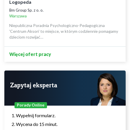
Logopeda
Bm Group Sp. z o. o.
Warszawa
Niepubliczna Poradnia Psychologiczno-Pedagogiczna
'Centrum Akson' to miejsce, w którym codziennie pomagamy
dzieciom rozwijać…
Więcej ofert pracy
Zapytaj eksperta
Porady Online
Wypełnij formularz.
Wycena do 15 minut.