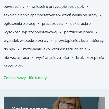
powszechny
wniosek o przystąpienie do ppk
szkolenie bhp niepełnoetatowca w dzień wolny od pracy
ogłoszenia o pracę
praca zdalna
deklaracja o
wysokości wpłaty podstawowej
porzucenie pracy
wypadek w czasie przerwy
przystąpienie zleceniobiorcy
do ppk
szczepienie jako warunek zatrudnienia
pierwsza praca
wyrównanie zasiłku
brak szczepienia
na covid-19
Zobacz wszystkie tematy
Zostań naszym