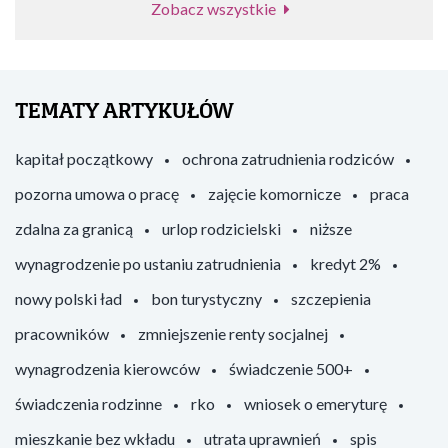
Zobacz wszystkie
TEMATY ARTYKUŁÓW
kapitał początkowy
ochrona zatrudnienia rodziców
pozorna umowa o pracę
zajęcie komornicze
praca
zdalna za granicą
urlop rodzicielski
niższe
wynagrodzenie po ustaniu zatrudnienia
kredyt 2%
nowy polski ład
bon turystyczny
szczepienia
pracowników
zmniejszenie renty socjalnej
wynagrodzenia kierowców
świadczenie 500+
świadczenia rodzinne
rko
wniosek o emeryturę
mieszkanie bez wkładu
utrata uprawnień
spis