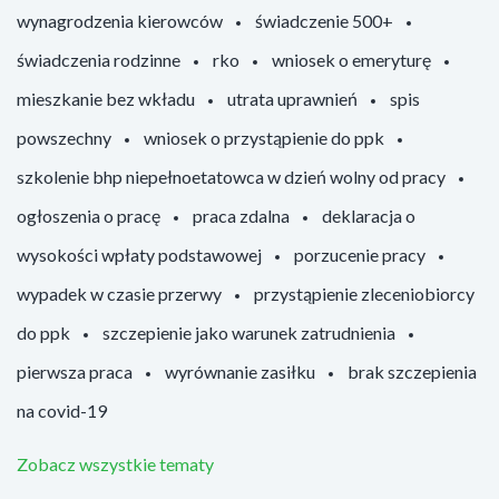
wynagrodzenia kierowców
świadczenie 500+
świadczenia rodzinne
rko
wniosek o emeryturę
mieszkanie bez wkładu
utrata uprawnień
spis
powszechny
wniosek o przystąpienie do ppk
szkolenie bhp niepełnoetatowca w dzień wolny od pracy
ogłoszenia o pracę
praca zdalna
deklaracja o
wysokości wpłaty podstawowej
porzucenie pracy
wypadek w czasie przerwy
przystąpienie zleceniobiorcy
do ppk
szczepienie jako warunek zatrudnienia
pierwsza praca
wyrównanie zasiłku
brak szczepienia
na covid-19
Zobacz wszystkie tematy