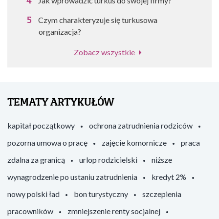
Jak wprowadzić turkus do swojej firmy?
Czym charakteryzuje się turkusowa
organizacja?
Zobacz wszystkie
TEMATY ARTYKUŁÓW
kapitał początkowy
ochrona zatrudnienia rodziców
pozorna umowa o pracę
zajęcie komornicze
praca
zdalna za granicą
urlop rodzicielski
niższe
wynagrodzenie po ustaniu zatrudnienia
kredyt 2%
nowy polski ład
bon turystyczny
szczepienia
pracowników
zmniejszenie renty socjalnej