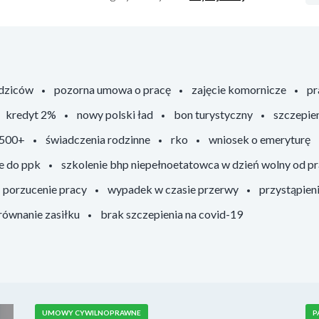
odziców
pozorna umowa o pracę
zajęcie komornicze
pr
kredyt 2%
nowy polski ład
bon turystyczny
szczepie
 500+
świadczenia rodzinne
rko
wniosek o emeryturę
e do ppk
szkolenie bhp niepełnoetatowca w dzień wolny od p
porzucenie pracy
wypadek w czasie przerwy
przystąpien
ównanie zasiłku
brak szczepienia na covid-19
UMOWY CYWILNOPRAWNE
P