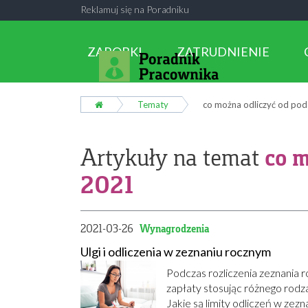
Reklamuj się na Poradniku
ZAROBKI
ZATRUDNIENIE
Tematy
co można odliczyć od po
co m
Artykuły na temat
2021
2021-03-26
Wynagrodzenia
Ulgi i odliczenia w zeznaniu rocznym
Podczas rozliczenia zeznania
zapłaty stosując różnego rodzaj
Jakie są limity odliczeń w zez