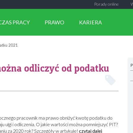
Porady online
CZAS PRACY
PRAWO
KARIERA
datku 2021
ożna odliczyć od podatku
P
 rocznego pracownik ma prawo obniżyć kwotę podatku do
u ulgi i odliczenia. O jakie wartości można pomniejszyć PIT?
naniu za 2020 rok? Szczegóły w artykule!
czytaj dalej