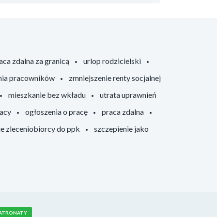
aca zdalna za granicą
urlop rodzicielski
nia pracowników
zmniejszenie renty socjalnej
mieszkanie bez wkładu
utrata uprawnień
racy
ogłoszenia o pracę
praca zdalna
ie zleceniobiorcy do ppk
szczepienie jako
ATRONATY