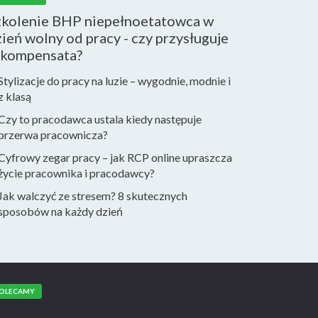
zkolenie BHP niepełnoetatowca w
ień wolny od pracy - czy przysługuje
ekompensata?
Stylizacje do pracy na luzie – wygodnie, modnie i
z klasą
Czy to pracodawca ustala kiedy następuje
przerwa pracownicza?
Cyfrowy zegar pracy – jak RCP online upraszcza
życie pracownika i pracodawcy?
Jak walczyć ze stresem? 8 skutecznych
sposobów na każdy dzień
OLECAMY