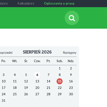
Wzory
Kalkulatory
Ogłoszenia o pracę
SIERPIEŃ 2026
oprzedni
Następny
Pn.
Wt.
Śr.
Czw.
Pt.
Sob.
Ndz.
1
2
3
4
5
6
7
8
9
10
11
12
13
14
15
16
17
18
19
20
21
22
23
24
25
26
27
28
29
30
31