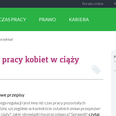
Porady online
CZAS PRACY
PRAWO
KARIERA
 przykład
 pracy kobiet w ciąży
P
owe przepisy
ga regulacji i jest inny niż czas pracy pozostałych
óżni, szczególnie w kontekście ostatnich zmian przepisów!
 ciąży? Jakie obowiązki ma pracodawca? Sprawdź!
czytaj