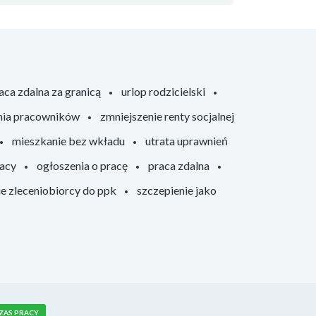
aca zdalna za granicą
urlop rodzicielski
nia pracowników
zmniejszenie renty socjalnej
mieszkanie bez wkładu
utrata uprawnień
racy
ogłoszenia o pracę
praca zdalna
ie zleceniobiorcy do ppk
szczepienie jako
ZAS PRACY