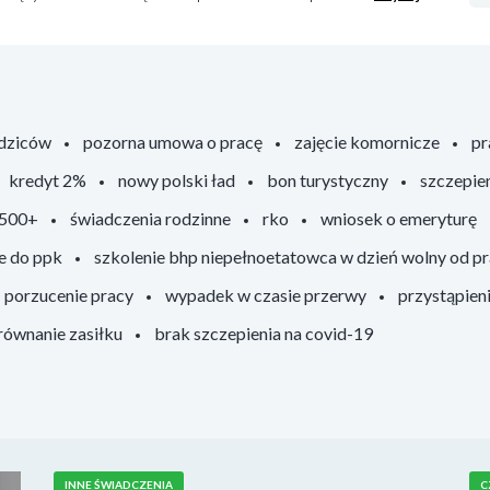
odziców
pozorna umowa o pracę
zajęcie komornicze
pr
kredyt 2%
nowy polski ład
bon turystyczny
szczepie
 500+
świadczenia rodzinne
rko
wniosek o emeryturę
e do ppk
szkolenie bhp niepełnoetatowca w dzień wolny od p
porzucenie pracy
wypadek w czasie przerwy
przystąpien
ównanie zasiłku
brak szczepienia na covid-19
INNE ŚWIADCZENIA
C