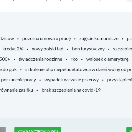
odziców
pozorna umowa o pracę
zajęcie komornicze
pr
kredyt 2%
nowy polski ład
bon turystyczny
szczepie
 500+
świadczenia rodzinne
rko
wniosek o emeryturę
e do ppk
szkolenie bhp niepełnoetatowca w dzień wolny od p
porzucenie pracy
wypadek w czasie przerwy
przystąpien
ównanie zasiłku
brak szczepienia na covid-19
UMOWY CYWILNOPRAWNE
W