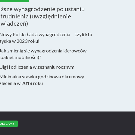
iższe wynagrodzenie po ustaniu
trudnienia (uwzględnienie
świadczeń)
Nowy Polski Ład a wynagrodzenia – czyli kto
zyska w 2023 roku!
Jak zmienią się wynagrodzenia kierowców
(pakiet mobilności)?
Ulgi i odliczenia w zeznaniu rocznym
Minimalna stawka godzinowa dla umowy
zlecenia w 2018 roku
OLECAMY