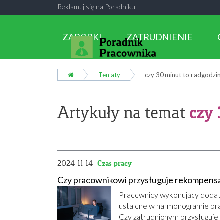
Reklamuj się na Poradniku
ZAROBKI
ZATRUDNIENIE
Tematy
czy 30 minut to nadgodzi
czy 
Artykuły na temat
2024-11-14
Czas pracy
Czy pracownikowi przysługuje rekompensat
Pracownicy wykonujący dodatk
ustalone w harmonogramie pra
Czy zatrudnionym przysługuje