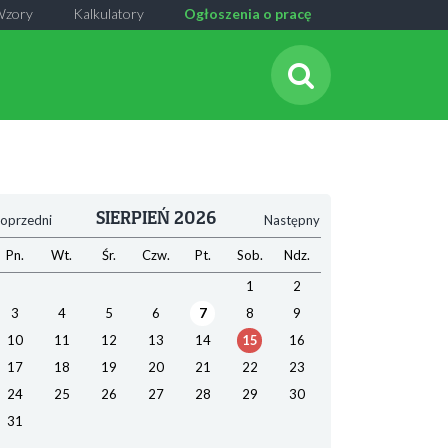
Wzory
Kalkulatory
Ogłoszenia o pracę
SIERPIEŃ 2026
oprzedni
Następny
Pn.
Wt.
Śr.
Czw.
Pt.
Sob.
Ndz.
1
2
3
4
5
6
7
8
9
10
11
12
13
14
15
16
17
18
19
20
21
22
23
24
25
26
27
28
29
30
31