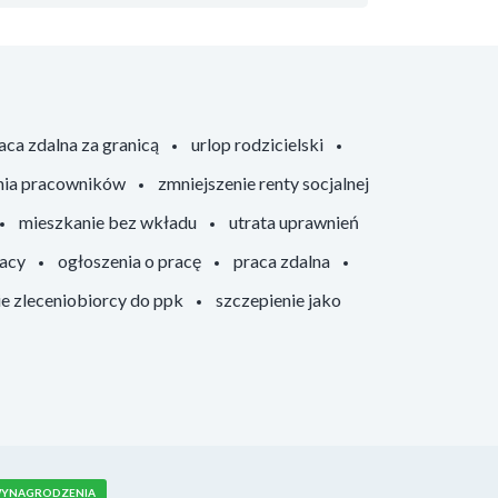
aca zdalna za granicą
urlop rodzicielski
nia pracowników
zmniejszenie renty socjalnej
mieszkanie bez wkładu
utrata uprawnień
racy
ogłoszenia o pracę
praca zdalna
ie zleceniobiorcy do ppk
szczepienie jako
YNAGRODZENIA