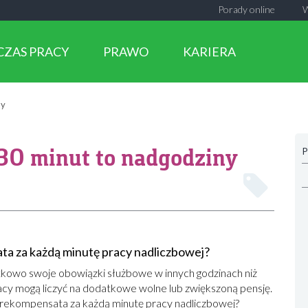
Porady online
CZAS PRACY
PRAWO
KARIERA
ny
30 minut to nadgodziny
P
a za każdą minutę pracy nadliczbowej?
owo swoje obowiązki służbowe w innych godzinach niż
cy mogą liczyć na dodatkowe wolne lub zwiększoną pensję.
 rekompensata za każdą minutę pracy nadliczbowej?