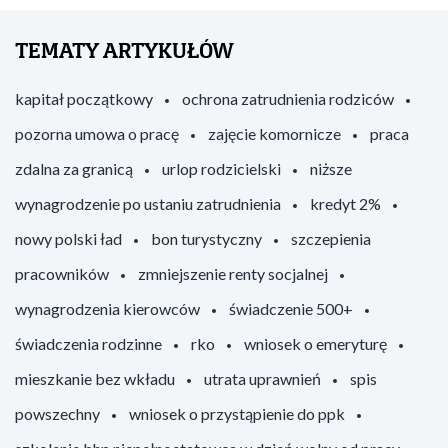
TEMATY ARTYKUŁÓW
kapitał początkowy
ochrona zatrudnienia rodziców
pozorna umowa o pracę
zajęcie komornicze
praca
zdalna za granicą
urlop rodzicielski
niższe
wynagrodzenie po ustaniu zatrudnienia
kredyt 2%
nowy polski ład
bon turystyczny
szczepienia
pracowników
zmniejszenie renty socjalnej
wynagrodzenia kierowców
świadczenie 500+
świadczenia rodzinne
rko
wniosek o emeryturę
mieszkanie bez wkładu
utrata uprawnień
spis
powszechny
wniosek o przystąpienie do ppk