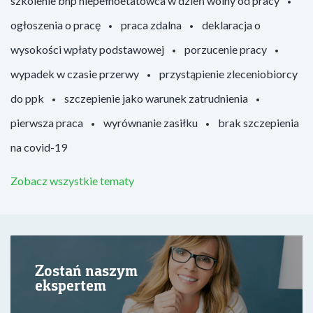
szkolenie bhp niepełnoetatowca w dzień wolny od pracy
ogłoszenia o pracę
praca zdalna
deklaracja o
wysokości wpłaty podstawowej
porzucenie pracy
wypadek w czasie przerwy
przystąpienie zleceniobiorcy
do ppk
szczepienie jako warunek zatrudnienia
pierwsza praca
wyrównanie zasiłku
brak szczepienia
na covid-19
Zobacz wszystkie tematy
Zostań naszym
ekspertem