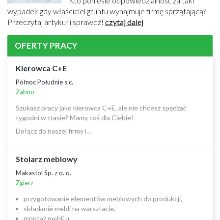
Kto poniesie odpowiedzialność za taki
wypadek gdy właściciel gruntu wynajmuje firmę sprzątającą?
Przeczytaj artykuł i sprawdź!
czytaj dalej
OFERTY PRACY
Kierowca C+E
Północ Południe s.c.
Żabno
Szukasz pracy jako kierowca C+E, ale nie chcesz spędzać
tygodni w trasie? Mamy coś dla Ciebie!
Dołącz do naszej firmy i…
Stolarz meblowy
Makastol Sp. z o. o.
Zgierz
przygotowanie elementów meblowych do produkcji,
składanie mebli na warsztacie,
montaż mebli u…