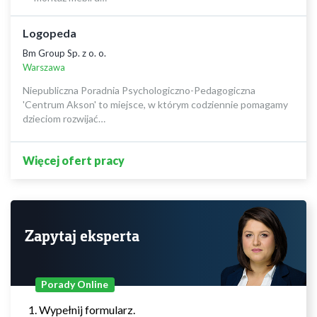
Logopeda
Bm Group Sp. z o. o.
Warszawa
Niepubliczna Poradnia Psychologiczno-Pedagogiczna
'Centrum Akson' to miejsce, w którym codziennie pomagamy
dzieciom rozwijać…
Więcej ofert pracy
Zapytaj eksperta
Porady Online
Wypełnij formularz.