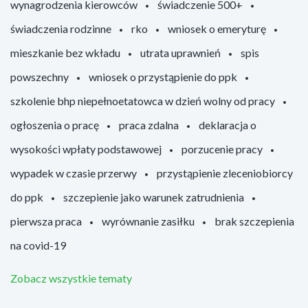
wynagrodzenia kierowców
świadczenie 500+
świadczenia rodzinne
rko
wniosek o emeryturę
mieszkanie bez wkładu
utrata uprawnień
spis
powszechny
wniosek o przystąpienie do ppk
szkolenie bhp niepełnoetatowca w dzień wolny od pracy
ogłoszenia o pracę
praca zdalna
deklaracja o
wysokości wpłaty podstawowej
porzucenie pracy
wypadek w czasie przerwy
przystąpienie zleceniobiorcy
do ppk
szczepienie jako warunek zatrudnienia
pierwsza praca
wyrównanie zasiłku
brak szczepienia
na covid-19
Zobacz wszystkie tematy