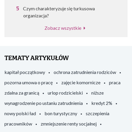
Czym charakteryzuje się turkusowa
organizacja?
Zobacz wszystkie
TEMATY ARTYKUŁÓW
kapitał początkowy
ochrona zatrudnienia rodziców
pozorna umowa o pracę
zajęcie komornicze
praca
zdalna za granicą
urlop rodzicielski
niższe
wynagrodzenie po ustaniu zatrudnienia
kredyt 2%
nowy polski ład
bon turystyczny
szczepienia
pracowników
zmniejszenie renty socjalnej