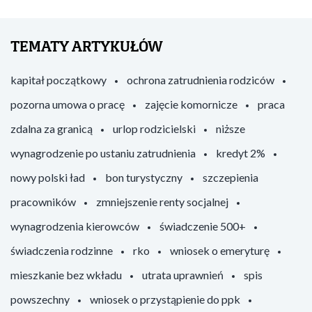
TEMATY ARTYKUŁÓW
kapitał początkowy
ochrona zatrudnienia rodziców
pozorna umowa o pracę
zajęcie komornicze
praca
zdalna za granicą
urlop rodzicielski
niższe
wynagrodzenie po ustaniu zatrudnienia
kredyt 2%
nowy polski ład
bon turystyczny
szczepienia
pracowników
zmniejszenie renty socjalnej
wynagrodzenia kierowców
świadczenie 500+
świadczenia rodzinne
rko
wniosek o emeryturę
mieszkanie bez wkładu
utrata uprawnień
spis
powszechny
wniosek o przystąpienie do ppk