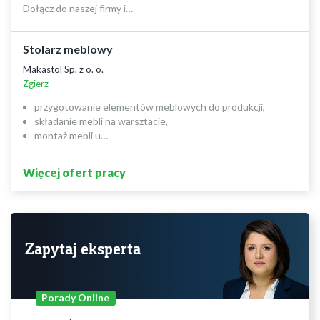
Dołącz do naszej firmy i…
Stolarz meblowy
Makastol Sp. z o. o.
Zgierz
przygotowanie elementów meblowych do produkcji,
składanie mebli na warsztacie,
montaż mebli u…
Więcej ofert pracy
Zapytaj eksperta
Porady Online