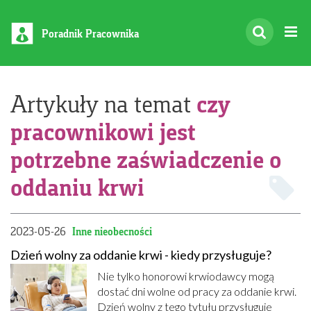
Poradnik Pracownika
czy
Artykuły na temat
pracownikowi jest
potrzebne zaświadczenie o
oddaniu krwi
2023-05-26
Inne nieobecności
Dzień wolny za oddanie krwi - kiedy przysługuje?
Nie tylko honorowi krwiodawcy mogą
dostać dni wolne od pracy za oddanie krwi.
Dzień wolny z tego tytułu przysługuje