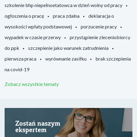
szkolenie bhp niepełnoetatowca w dzień wolny od pracy
ogłoszenia o pracę
praca zdalna
deklaracja o
wysokości wpłaty podstawowej
porzucenie pracy
wypadek w czasie przerwy
przystąpienie zleceniobiorcy
do ppk
szczepienie jako warunek zatrudnienia
pierwsza praca
wyrównanie zasiłku
brak szczepienia
na covid-19
Zobacz wszystkie tematy
Zostań naszym
ekspertem