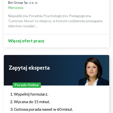
Bm Group Sp. z o. o.
Warszawa
Niepubliczna Poradnia Psychologiczno-Pedagogiczna
'Centrum Akson' to miejsce, w którym codziennie pomagamy
dzieciom rozwijać…
Więcej ofert pracy
Zapytaj eksperta
Porady Online
Wypełnij formularz.
Wycena do 15 minut.
Gotowa porada nawet w 60 minut.