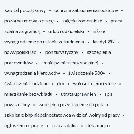
kapitał początkowy
ochrona zatrudnienia rodziców
pozorna umowa o pracę
zajęcie komornicze
praca
zdalna za granicą
urlop rodzicielski
niższe
wynagrodzenie po ustaniu zatrudnienia
kredyt 2%
nowy polski ład
bon turystyczny
szczepienia
pracowników
zmniejszenie renty socjalnej
wynagrodzenia kierowców
świadczenie 500+
świadczenia rodzinne
rko
wniosek o emeryturę
mieszkanie bez wkładu
utrata uprawnień
spis
powszechny
wniosek o przystąpienie do ppk
szkolenie bhp niepełnoetatowca w dzień wolny od pracy
ogłoszenia o pracę
praca zdalna
deklaracja o