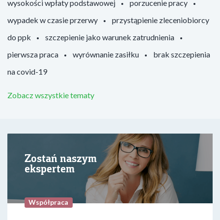
wysokości wpłaty podstawowej
porzucenie pracy
wypadek w czasie przerwy
przystąpienie zleceniobiorcy
do ppk
szczepienie jako warunek zatrudnienia
pierwsza praca
wyrównanie zasiłku
brak szczepienia
na covid-19
Zobacz wszystkie tematy
Zostań naszym
ekspertem
Współpraca