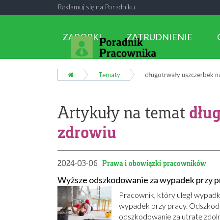
Reklamuj się na Poradniku
ZAROBKI
ZATRUDNIENIE
Tematy
długotrwały uszczerbek n
dług
Artykuły na temat
zdrowiu
2024-03-06
Prawa i obowiązki pracowników
Wyższe odszkodowanie za wypadek przy p
Pracownik, który uległ wypadk
wypadek przy pracy. Odszkod
odszkodowanie za utratę zdoln