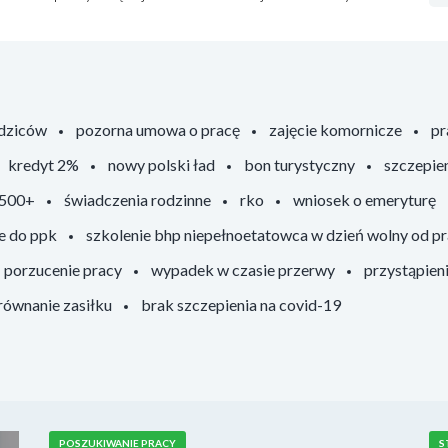
odziców
pozorna umowa o pracę
zajęcie komornicze
pr
kredyt 2%
nowy polski ład
bon turystyczny
szczepie
 500+
świadczenia rodzinne
rko
wniosek o emeryturę
e do ppk
szkolenie bhp niepełnoetatowca w dzień wolny od p
porzucenie pracy
wypadek w czasie przerwy
przystąpien
ównanie zasiłku
brak szczepienia na covid-19
POSZUKIWANIE PRACY
S