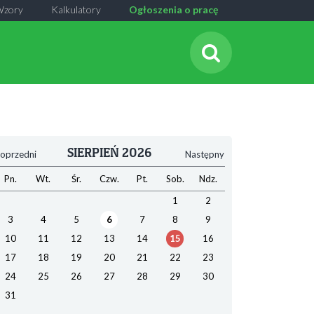
Wzory
Kalkulatory
Ogłoszenia o pracę
SIERPIEŃ 2026
oprzedni
Następny
Pn.
Wt.
Śr.
Czw.
Pt.
Sob.
Ndz.
1
2
3
4
5
6
7
8
9
10
11
12
13
14
15
16
17
18
19
20
21
22
23
24
25
26
27
28
29
30
31