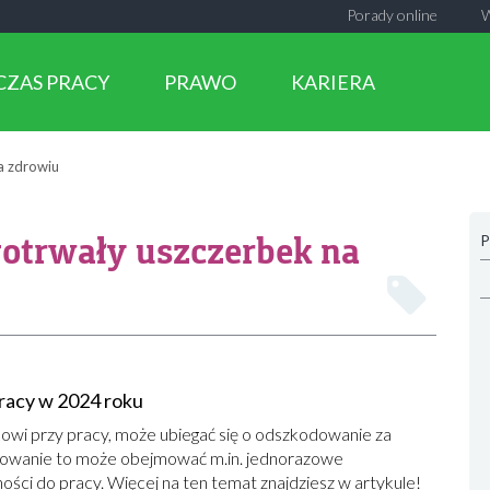
Porady online
CZAS PRACY
PRAWO
KARIERA
a zdrowiu
otrwały uszczerbek na
P
racy w 2024 roku
owi przy pracy, może ubiegać się o odszkodowanie za
owanie to może obejmować m.in. jednorazowe
ości do pracy. Więcej na ten temat znajdziesz w artykule!