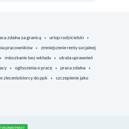
aca zdalna za granicą
urlop rodzicielski
nia pracowników
zmniejszenie renty socjalnej
mieszkanie bez wkładu
utrata uprawnień
racy
ogłoszenia o pracę
praca zdalna
ie zleceniobiorcy do ppk
szczepienie jako
TOSUNEK PRACY