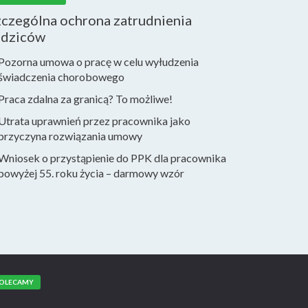
zczególna ochrona zatrudnienia
odziców
Pozorna umowa o pracę w celu wyłudzenia
świadczenia chorobowego
Praca zdalna za granicą? To możliwe!
Utrata uprawnień przez pracownika jako
przyczyna rozwiązania umowy
Wniosek o przystąpienie do PPK dla pracownika
powyżej 55. roku życia – darmowy wzór
OLECAMY