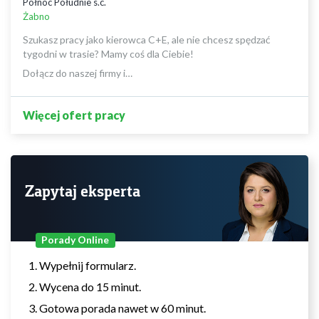
Północ Południe s.c.
Żabno
Szukasz pracy jako kierowca C+E, ale nie chcesz spędzać
tygodni w trasie? Mamy coś dla Ciebie!
Dołącz do naszej firmy i…
Więcej ofert pracy
Zapytaj eksperta
Porady Online
Wypełnij formularz.
Wycena do 15 minut.
Gotowa porada nawet w 60 minut.