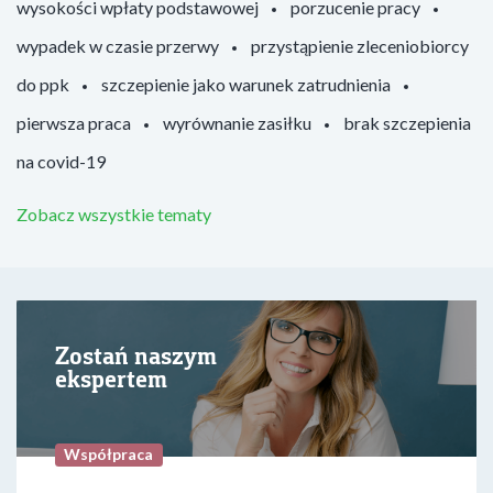
wysokości wpłaty podstawowej
porzucenie pracy
wypadek w czasie przerwy
przystąpienie zleceniobiorcy
do ppk
szczepienie jako warunek zatrudnienia
pierwsza praca
wyrównanie zasiłku
brak szczepienia
na covid-19
Zobacz wszystkie tematy
Zostań naszym
ekspertem
Współpraca