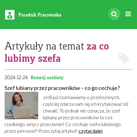
Poradnik Pracownika
za co
Artykuły na temat
lubimy szefa
2024-12-24
Rozwój osobisty
Szef lubiany przez pracowników – co go cechuje?
Jeśli już rozmawiamy o przełożonych,
częściej zdarza nam się ich krytykować niż
chwalić. To jednak nie oznacza, że szef
lubiany przez pracowników to coś
rzadkiego, wręcz przeciwnie! Co cechuje szefa lubianego
przez personel? Przeczytaj artykuł!
czytaj dalej