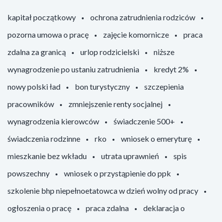
kapitał początkowy
ochrona zatrudnienia rodziców
pozorna umowa o pracę
zajęcie komornicze
praca
zdalna za granicą
urlop rodzicielski
niższe
wynagrodzenie po ustaniu zatrudnienia
kredyt 2%
nowy polski ład
bon turystyczny
szczepienia
pracowników
zmniejszenie renty socjalnej
wynagrodzenia kierowców
świadczenie 500+
świadczenia rodzinne
rko
wniosek o emeryturę
mieszkanie bez wkładu
utrata uprawnień
spis
powszechny
wniosek o przystąpienie do ppk
szkolenie bhp niepełnoetatowca w dzień wolny od pracy
ogłoszenia o pracę
praca zdalna
deklaracja o