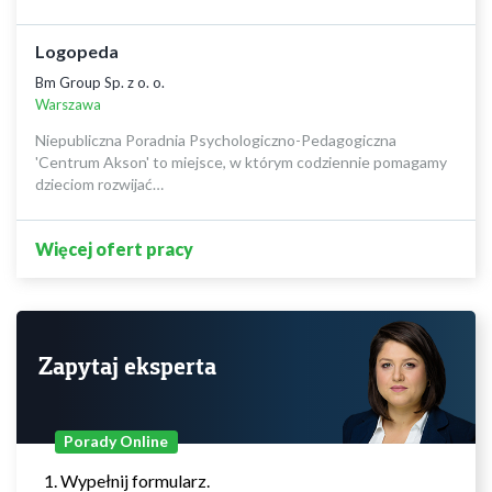
Logopeda
Bm Group Sp. z o. o.
Warszawa
Niepubliczna Poradnia Psychologiczno-Pedagogiczna
'Centrum Akson' to miejsce, w którym codziennie pomagamy
dzieciom rozwijać…
Więcej ofert pracy
Zapytaj eksperta
Porady Online
Wypełnij formularz.