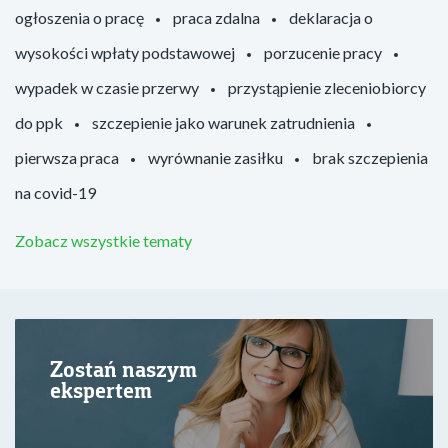
ogłoszenia o pracę
praca zdalna
deklaracja o
wysokości wpłaty podstawowej
porzucenie pracy
wypadek w czasie przerwy
przystąpienie zleceniobiorcy
do ppk
szczepienie jako warunek zatrudnienia
pierwsza praca
wyrównanie zasiłku
brak szczepienia
na covid-19
Zobacz wszystkie tematy
Zostań naszym
ekspertem