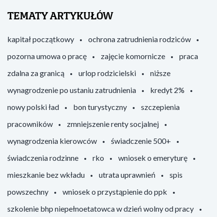
TEMATY ARTYKUŁÓW
kapitał początkowy
ochrona zatrudnienia rodziców
pozorna umowa o pracę
zajęcie komornicze
praca
zdalna za granicą
urlop rodzicielski
niższe
wynagrodzenie po ustaniu zatrudnienia
kredyt 2%
nowy polski ład
bon turystyczny
szczepienia
pracowników
zmniejszenie renty socjalnej
wynagrodzenia kierowców
świadczenie 500+
świadczenia rodzinne
rko
wniosek o emeryturę
mieszkanie bez wkładu
utrata uprawnień
spis
powszechny
wniosek o przystąpienie do ppk
szkolenie bhp niepełnoetatowca w dzień wolny od pracy