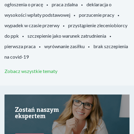
ogłoszenia o pracę
praca zdalna
deklaracja o
wysokości wpłaty podstawowej
porzucenie pracy
wypadek w czasie przerwy
przystąpienie zleceniobiorcy
do ppk
szczepienie jako warunek zatrudnienia
pierwsza praca
wyrównanie zasiłku
brak szczepienia
na covid-19
Zobacz wszystkie tematy
Zostań naszym
ekspertem