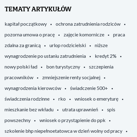
TEMATY ARTYKUŁÓW
kapitał początkowy
ochrona zatrudnienia rodziców
pozorna umowa o pracę
zajęcie komornicze
praca
zdalna za granicą
urlop rodzicielski
niższe
wynagrodzenie po ustaniu zatrudnienia
kredyt 2%
nowy polski ład
bon turystyczny
szczepienia
pracowników
zmniejszenie renty socjalnej
wynagrodzenia kierowców
świadczenie 500+
świadczenia rodzinne
rko
wniosek o emeryturę
mieszkanie bez wkładu
utrata uprawnień
spis
powszechny
wniosek o przystąpienie do ppk
szkolenie bhp niepełnoetatowca w dzień wolny od pracy