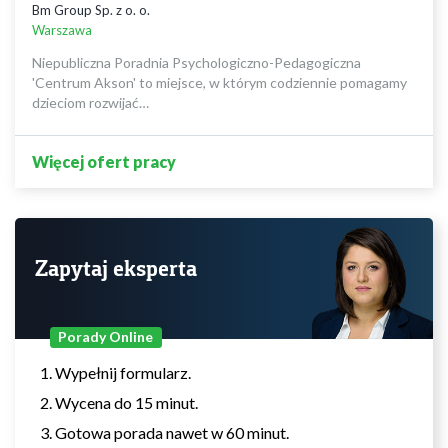
Bm Group Sp. z o. o.
Warszawa
Niepubliczna Poradnia Psychologiczno-Pedagogiczna
'Centrum Akson' to miejsce, w którym codziennie pomagamy
dzieciom rozwijać…
Więcej ofert pracy
Zapytaj eksperta
Porady Online
Wypełnij formularz.
Wycena do 15 minut.
Gotowa porada nawet w 60 minut.