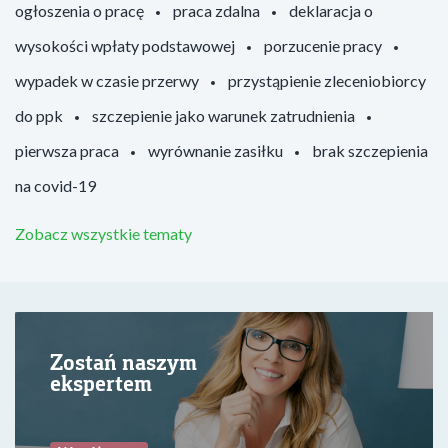
ogłoszenia o pracę
praca zdalna
deklaracja o
wysokości wpłaty podstawowej
porzucenie pracy
wypadek w czasie przerwy
przystąpienie zleceniobiorcy
do ppk
szczepienie jako warunek zatrudnienia
pierwsza praca
wyrównanie zasiłku
brak szczepienia
na covid-19
Zobacz wszystkie tematy
Zostań naszym
ekspertem