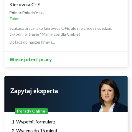
Kierowca C+E
Północ Południe s.c.
Żabno
Szukasz pracy jako kierowca C+E, ale nie chcesz spędzać
tygodni w trasie? Mamy coś dla Ciebie!
Dołącz do naszej firmy i…
Więcej ofert pracy
Zapytaj eksperta
Porady Online
Wypełnij formularz.
Wycena do 15 minut.