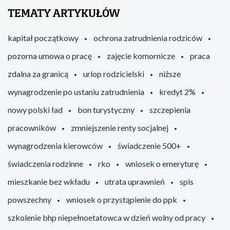
TEMATY ARTYKUŁÓW
kapitał początkowy
ochrona zatrudnienia rodziców
pozorna umowa o pracę
zajęcie komornicze
praca
zdalna za granicą
urlop rodzicielski
niższe
wynagrodzenie po ustaniu zatrudnienia
kredyt 2%
nowy polski ład
bon turystyczny
szczepienia
pracowników
zmniejszenie renty socjalnej
wynagrodzenia kierowców
świadczenie 500+
świadczenia rodzinne
rko
wniosek o emeryturę
mieszkanie bez wkładu
utrata uprawnień
spis
powszechny
wniosek o przystąpienie do ppk
szkolenie bhp niepełnoetatowca w dzień wolny od pracy