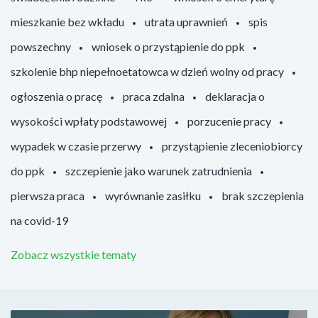
mieszkanie bez wkładu
utrata uprawnień
spis
powszechny
wniosek o przystąpienie do ppk
szkolenie bhp niepełnoetatowca w dzień wolny od pracy
ogłoszenia o pracę
praca zdalna
deklaracja o
wysokości wpłaty podstawowej
porzucenie pracy
wypadek w czasie przerwy
przystąpienie zleceniobiorcy
do ppk
szczepienie jako warunek zatrudnienia
pierwsza praca
wyrównanie zasiłku
brak szczepienia
na covid-19
Zobacz wszystkie tematy