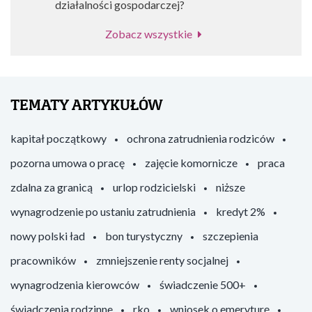
działalności gospodarczej?
Zobacz wszystkie
TEMATY ARTYKUŁÓW
kapitał początkowy
ochrona zatrudnienia rodziców
pozorna umowa o pracę
zajęcie komornicze
praca
zdalna za granicą
urlop rodzicielski
niższe
wynagrodzenie po ustaniu zatrudnienia
kredyt 2%
nowy polski ład
bon turystyczny
szczepienia
pracowników
zmniejszenie renty socjalnej
wynagrodzenia kierowców
świadczenie 500+
świadczenia rodzinne
rko
wniosek o emeryturę