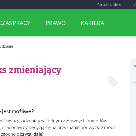
Porady online
CZAS PRACY
PRAWO
KARIERA
odzenie
s zmieniający
P
 jest możliwe?
kość wynagrodzenia jest jednym z głównych powodów
, pracodawcy decyzją się na przyznanie podwyżki z mocą
e zgodne z
czytaj dalej