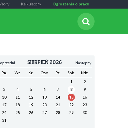
Wzory
Kalkulatory
Ogłoszenia o pracę
SIERPIEŃ 2026
oprzedni
Następny
Pn.
Wt.
Śr.
Czw.
Pt.
Sob.
Ndz.
1
2
3
4
5
6
7
8
9
10
11
12
13
14
15
16
17
18
19
20
21
22
23
24
25
26
27
28
29
30
31