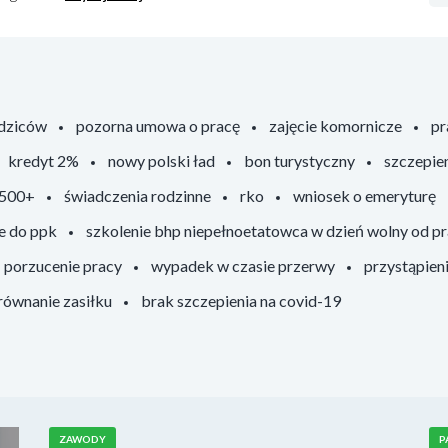
odziców
pozorna umowa o pracę
zajęcie komornicze
pr
kredyt 2%
nowy polski ład
bon turystyczny
szczepie
 500+
świadczenia rodzinne
rko
wniosek o emeryturę
e do ppk
szkolenie bhp niepełnoetatowca w dzień wolny od p
porzucenie pracy
wypadek w czasie przerwy
przystąpien
ównanie zasiłku
brak szczepienia na covid-19
ZAWODY
P