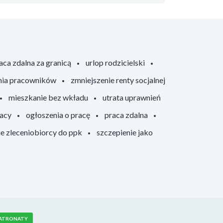
aca zdalna za granicą
urlop rodzicielski
nia pracowników
zmniejszenie renty socjalnej
mieszkanie bez wkładu
utrata uprawnień
racy
ogłoszenia o pracę
praca zdalna
ie zleceniobiorcy do ppk
szczepienie jako
ATRONATY