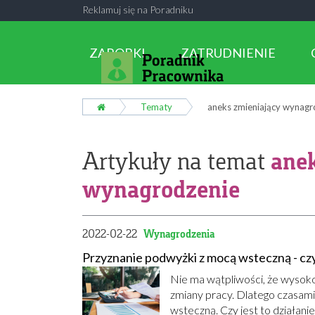
Reklamuj się na Poradniku
ZAROBKI
ZATRUDNIENIE
Tematy
aneks zmieniający wynagr
anek
Artykuły na temat
wynagrodzenie
2022-02-22
Wynagrodzenia
Przyznanie podwyżki z mocą wsteczną - czy
Nie ma wątpliwości, że wyso
zmiany pracy. Dlatego czasami
wsteczną. Czy jest to działani