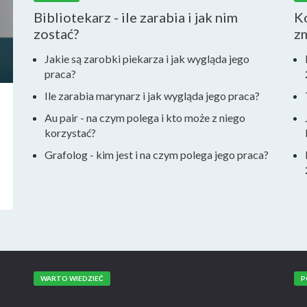
Bibliotekarz - ile zarabia i jak nim
Ko
zostać?
z
Jakie są zarobki piekarza i jak wygląda jego
praca?
Ile zarabia marynarz i jak wygląda jego praca?
Au pair - na czym polega i kto może z niego
korzystać?
Grafolog - kim jest i na czym polega jego praca?
WARTO WIEDZIEĆ
P