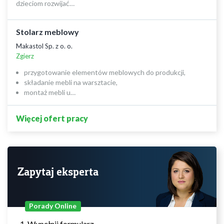
dzieciom rozwijać…
Stolarz meblowy
Makastol Sp. z o. o.
Zgierz
przygotowanie elementów meblowych do produkcji,
składanie mebli na warsztacie,
montaż mebli u…
Więcej ofert pracy
Zapytaj eksperta
Porady Online
Wypełnij formularz.