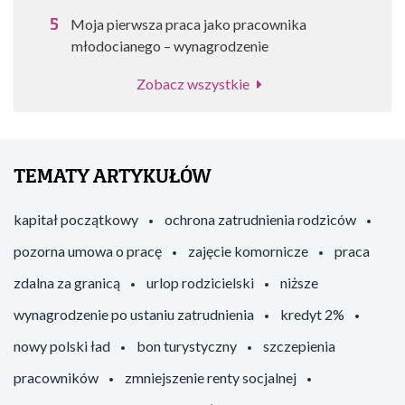
Moja pierwsza praca jako pracownika
młodocianego – wynagrodzenie
Zobacz wszystkie
TEMATY ARTYKUŁÓW
kapitał początkowy
ochrona zatrudnienia rodziców
pozorna umowa o pracę
zajęcie komornicze
praca
zdalna za granicą
urlop rodzicielski
niższe
wynagrodzenie po ustaniu zatrudnienia
kredyt 2%
nowy polski ład
bon turystyczny
szczepienia
pracowników
zmniejszenie renty socjalnej