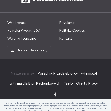
Współpraca
Regulamin
Polityka Prywatności
Polityka Cookies
Warunki licencyjne
Kontakt
Napisz do redakcji
Nasze serwisy
Poradnik Przedsiębiorcy
wFirma.pl
wFirma dla Biur Rachunkowych
Taelo
Oferty Pracy
Używamy plików cookies na naszej stronie internetowej. Kontynuując korzystanie z naszej strony internetowej, bez
zmiany ustawień prywatności przeglądarki, wyrażasz zgodę na przetwarzanie Twoich danych osobowych takich jak adres
IP czy identyfikatory plików cookies w celach marketingowych, w tym wyświetlania reklam dopasowanych do Twoich