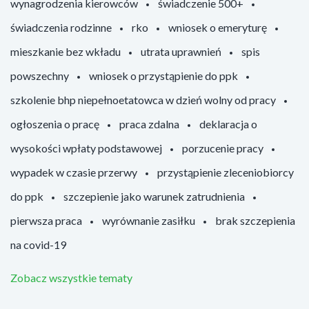
wynagrodzenia kierowców
świadczenie 500+
świadczenia rodzinne
rko
wniosek o emeryturę
mieszkanie bez wkładu
utrata uprawnień
spis
powszechny
wniosek o przystąpienie do ppk
szkolenie bhp niepełnoetatowca w dzień wolny od pracy
ogłoszenia o pracę
praca zdalna
deklaracja o
wysokości wpłaty podstawowej
porzucenie pracy
wypadek w czasie przerwy
przystąpienie zleceniobiorcy
do ppk
szczepienie jako warunek zatrudnienia
pierwsza praca
wyrównanie zasiłku
brak szczepienia
na covid-19
Zobacz wszystkie tematy