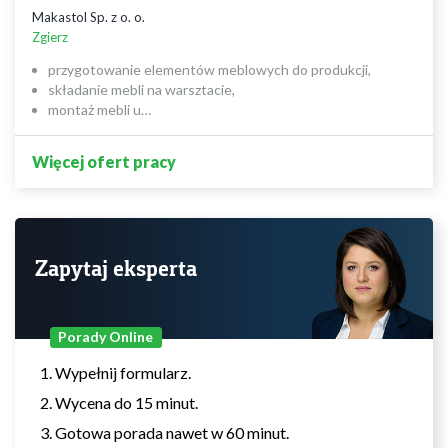
Makastol Sp. z o. o.
Zgierz
przygotowanie elementów meblowych do produkcji,
składanie mebli na warsztacie,
montaż mebli u…
Więcej ofert pracy
Zapytaj eksperta
Porady Online
Wypełnij formularz.
Wycena do 15 minut.
Gotowa porada nawet w 60 minut.