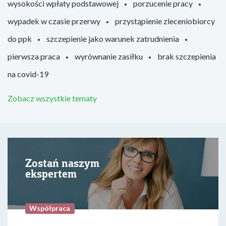
wysokości wpłaty podstawowej
porzucenie pracy
wypadek w czasie przerwy
przystąpienie zleceniobiorcy
do ppk
szczepienie jako warunek zatrudnienia
pierwsza praca
wyrównanie zasiłku
brak szczepienia
na covid-19
Zobacz wszystkie tematy
Zostań naszym
ekspertem
Współpraca