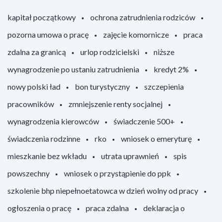
kapitał początkowy
ochrona zatrudnienia rodziców
pozorna umowa o pracę
zajęcie komornicze
praca
zdalna za granicą
urlop rodzicielski
niższe
wynagrodzenie po ustaniu zatrudnienia
kredyt 2%
nowy polski ład
bon turystyczny
szczepienia
pracowników
zmniejszenie renty socjalnej
wynagrodzenia kierowców
świadczenie 500+
świadczenia rodzinne
rko
wniosek o emeryturę
mieszkanie bez wkładu
utrata uprawnień
spis
powszechny
wniosek o przystąpienie do ppk
szkolenie bhp niepełnoetatowca w dzień wolny od pracy
ogłoszenia o pracę
praca zdalna
deklaracja o