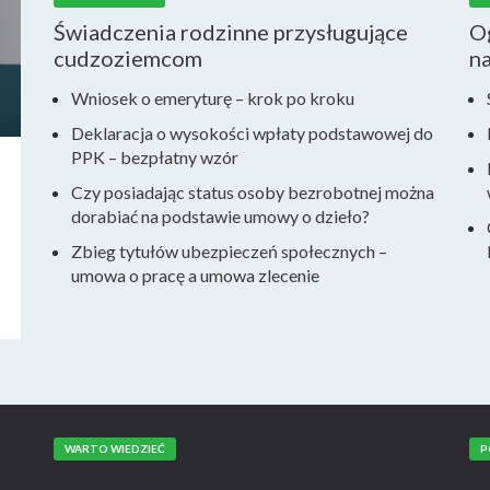
Świadczenia rodzinne przysługujące
Og
cudzoziemcom
n
Wniosek o emeryturę – krok po kroku
Deklaracja o wysokości wpłaty podstawowej do
PPK – bezpłatny wzór
Czy posiadając status osoby bezrobotnej można
dorabiać na podstawie umowy o dzieło?
Zbieg tytułów ubezpieczeń społecznych –
umowa o pracę a umowa zlecenie
WARTO WIEDZIEĆ
P