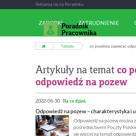
Reklamuj się na Poradniku
ZAROBKI
ZATRUDNIENIE
Tematy
co powinna zawierać odp
co 
Artykuły na temat
odpowiedź na pozew
2022-06-30
Na co dzień
Odpowiedź na pozew – charakterystyka i 
Odpowiedź na pozew można zło
pośrednictwem Poczty Polskiej
się więcej na temat odpowiedz