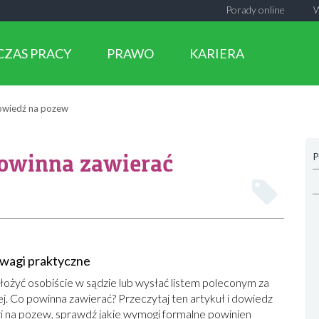
Porady online
CZAS PRACY
PRAWO
KARIERA
owiedź na pozew
powinna zawierać
P
uwagi praktyczne
żyć osobiście w sądzie lub wysłać listem poleconym za
. Co powinna zawierać? Przeczytaj ten artykuł i dowiedz
i na pozew, sprawdź jakie wymogi formalne powinien