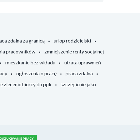
aca zdalna za granicą
urlop rodzicielski
nia pracowników
zmniejszenie renty socjalnej
mieszkanie bez wkładu
utrata uprawnień
racy
ogłoszenia o pracę
praca zdalna
ie zleceniobiorcy do ppk
szczepienie jako
OSZUKIWANIE PRACY