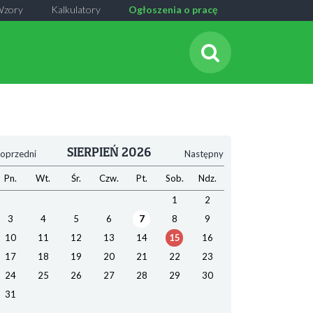
Wzory
Kalkulatory
Ogłoszenia o pracę
SIERPIEŃ 2026
oprzedni
Następny
Pn.
Wt.
Śr.
Czw.
Pt.
Sob.
Ndz.
1
2
3
4
5
6
7
8
9
10
11
12
13
14
15
16
17
18
19
20
21
22
23
24
25
26
27
28
29
30
31