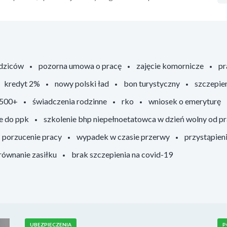
odziców
pozorna umowa o pracę
zajęcie komornicze
pr
kredyt 2%
nowy polski ład
bon turystyczny
szczepie
 500+
świadczenia rodzinne
rko
wniosek o emeryturę
e do ppk
szkolenie bhp niepełnoetatowca w dzień wolny od p
porzucenie pracy
wypadek w czasie przerwy
przystąpien
ównanie zasiłku
brak szczepienia na covid-19
UBEZPIECZENIA
P