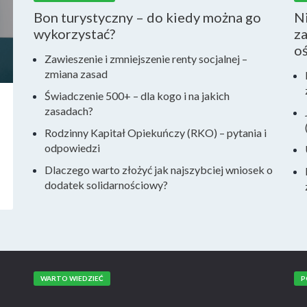
Bon turystyczny – do kiedy można go
N
wykorzystać?
za
o
Zawieszenie i zmniejszenie renty socjalnej –
zmiana zasad
Świadczenie 500+ – dla kogo i na jakich
zasadach?
Rodzinny Kapitał Opiekuńczy (RKO) – pytania i
odpowiedzi
Dlaczego warto złożyć jak najszybciej wniosek o
dodatek solidarnościowy?
WARTO WIEDZIEĆ
P