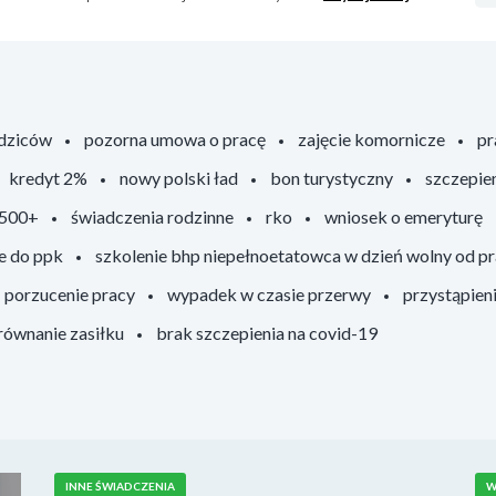
odziców
pozorna umowa o pracę
zajęcie komornicze
pr
kredyt 2%
nowy polski ład
bon turystyczny
szczepie
 500+
świadczenia rodzinne
rko
wniosek o emeryturę
e do ppk
szkolenie bhp niepełnoetatowca w dzień wolny od p
porzucenie pracy
wypadek w czasie przerwy
przystąpien
ównanie zasiłku
brak szczepienia na covid-19
INNE ŚWIADCZENIA
W