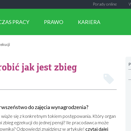
Porady online
CZAS PRACY
PRAWO
KARIERA
zekucji
robić jak jest zbieg
P
erwszeństwo do zajęcia wynagrodzenia?
a wiąże się z konkretnym tokiem postępowania. Który organ
i zbieg egzekucji do jednej pensji? Ile pracodawca może
cownika? Odpowiedzi znajdziesz w artykule!
czytaj dalej