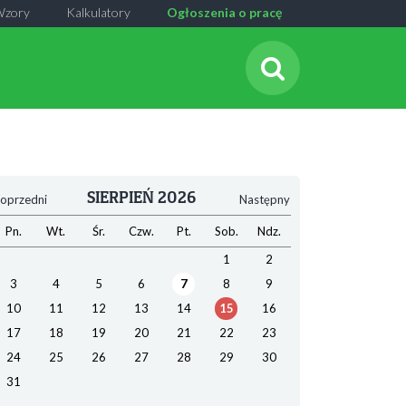
Wzory
Kalkulatory
Ogłoszenia o pracę
SIERPIEŃ 2026
oprzedni
Następny
Pn.
Wt.
Śr.
Czw.
Pt.
Sob.
Ndz.
1
2
3
4
5
6
7
8
9
10
11
12
13
14
15
16
17
18
19
20
21
22
23
24
25
26
27
28
29
30
31