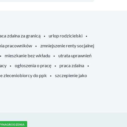
aca zdalna za granicą
urlop rodzicielski
nia pracowników
zmniejszenie renty socjalnej
mieszkanie bez wkładu
utrata uprawnień
racy
ogłoszenia o pracę
praca zdalna
ie zleceniobiorcy do ppk
szczepienie jako
YNAGRODZENIA