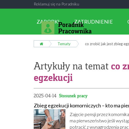
Reklamuj się na Poradniku
ZAROBKI
ZATRUDNIENIE
Tematy
co zrobić jak jest zbieg eg
co z
Artykuły na temat
egzekucji
2025-04-14
Stosunek pracy
Zbieg egzekucji komorniczych – kto ma pi
Zajęcie pensji przez komornik
ma pierwszeństwo jeśli wystąp
potrącić z wynagrodzenia pra