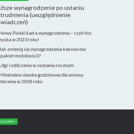
iższe wynagrodzenie po ustaniu
trudnienia (uwzględnienie
świadczeń)
Nowy Polski Ład a wynagrodzenia – czyli kto
zyska w 2023 roku!
Jak zmienią się wynagrodzenia kierowców
(pakiet mobilności)?
Ulgi i odliczenia w zeznaniu rocznym
Minimalna stawka godzinowa dla umowy
zlecenia w 2018 roku
OLECAMY