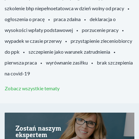
szkolenie bhp niepełnoetatowca w dzień wolny od pracy
ogłoszenia o pracę
praca zdalna
deklaracja o
wysokości wpłaty podstawowej
porzucenie pracy
wypadek w czasie przerwy
przystąpienie zleceniobiorcy
do ppk
szczepienie jako warunek zatrudnienia
pierwsza praca
wyrównanie zasiłku
brak szczepienia
na covid-19
Zobacz wszystkie tematy
Zostań naszym
ekspertem