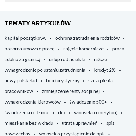
TEMATY ARTYKUŁÓW
kapitał początkowy
ochrona zatrudnienia rodziców
pozorna umowa o pracę
zajęcie komornicze
praca
zdalna za granicą
urlop rodzicielski
niższe
wynagrodzenie po ustaniu zatrudnienia
kredyt 2%
nowy polski ład
bon turystyczny
szczepienia
pracowników
zmniejszenie renty socjalnej
wynagrodzenia kierowców
świadczenie 500+
świadczenia rodzinne
rko
wniosek o emeryturę
mieszkanie bez wkładu
utrata uprawnień
spis
powszechny
wniosek o przystąpienie do ppk