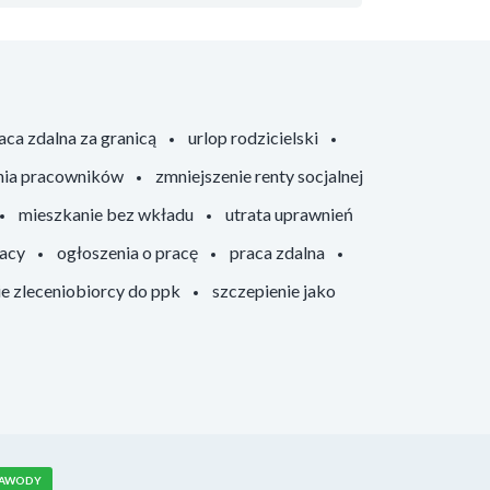
aca zdalna za granicą
urlop rodzicielski
nia pracowników
zmniejszenie renty socjalnej
mieszkanie bez wkładu
utrata uprawnień
racy
ogłoszenia o pracę
praca zdalna
ie zleceniobiorcy do ppk
szczepienie jako
AWODY