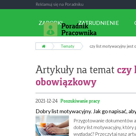
Reklamuj się na Poradniku
ZAROBKI
ZATRUDNIENIE
Tematy
czy list motywacyjny jes
czy 
Artykuły na temat
obowiązkowy
2021-12-24
Poszukiwanie pracy
Dobry list motywacyjny. Jak go napisać, ab
Przygotowanie dokumentów apl
dobry list motywacyjny, który 
wyglądać? Przeczytaj nasz art