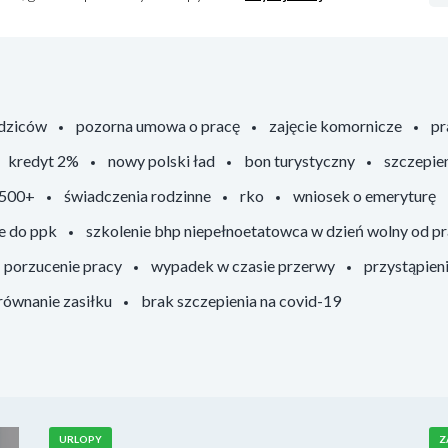
odziców
pozorna umowa o pracę
zajęcie komornicze
pr
kredyt 2%
nowy polski ład
bon turystyczny
szczepie
 500+
świadczenia rodzinne
rko
wniosek o emeryturę
e do ppk
szkolenie bhp niepełnoetatowca w dzień wolny od p
porzucenie pracy
wypadek w czasie przerwy
przystąpien
ównanie zasiłku
brak szczepienia na covid-19
URLOPY
Z