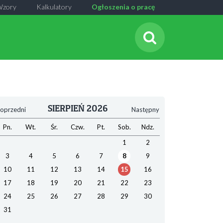
Wzory
Kalkulatory
Ogłoszenia o pracę
SIERPIEŃ 2026
oprzedni
Następny
Pn.
Wt.
Śr.
Czw.
Pt.
Sob.
Ndz.
1
2
3
4
5
6
7
8
9
10
11
12
13
14
15
16
17
18
19
20
21
22
23
24
25
26
27
28
29
30
31