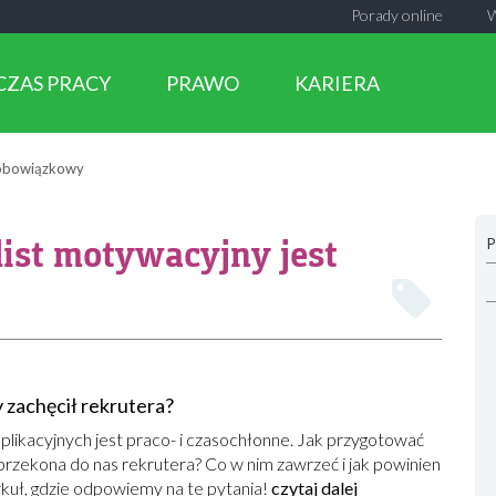
Porady online
CZAS PRACY
PRAWO
KARIERA
t obowiązkowy
list motywacyjny jest
P
y zachęcił rekrutera?
ikacyjnych jest praco- i czasochłonne. Jak przygotować
przekona do nas rekrutera? Co w nim zawrzeć i jak powinien
ykuł, gdzie odpowiemy na te pytania!
czytaj dalej