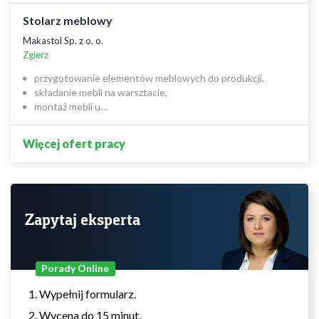
Stolarz meblowy
Makastol Sp. z o. o.
Zgierz
przygotowanie elementów meblowych do produkcji,
składanie mebli na warsztacie,
montaż mebli u…
Więcej ofert pracy
Zapytaj eksperta
Porady Online
Wypełnij formularz.
Wycena do 15 minut.