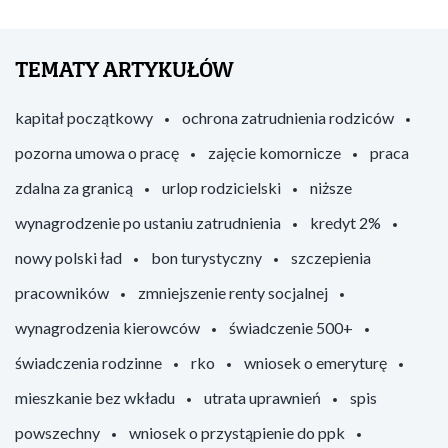
TEMATY ARTYKUŁÓW
kapitał początkowy
ochrona zatrudnienia rodziców
pozorna umowa o pracę
zajęcie komornicze
praca
zdalna za granicą
urlop rodzicielski
niższe
wynagrodzenie po ustaniu zatrudnienia
kredyt 2%
nowy polski ład
bon turystyczny
szczepienia
pracowników
zmniejszenie renty socjalnej
wynagrodzenia kierowców
świadczenie 500+
świadczenia rodzinne
rko
wniosek o emeryturę
mieszkanie bez wkładu
utrata uprawnień
spis
powszechny
wniosek o przystąpienie do ppk