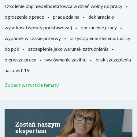
szkolenie bhp niepełnoetatowca w dzień wolny od pracy
ogłoszenia o pracę
praca zdalna
deklaracja o
wysokości wpłaty podstawowej
porzucenie pracy
wypadek w czasie przerwy
przystąpienie zleceniobiorcy
do ppk
szczepienie jako warunek zatrudnienia
pierwsza praca
wyrównanie zasiłku
brak szczepienia
na covid-19
Zobacz wszystkie tematy
Zostań naszym
ekspertem