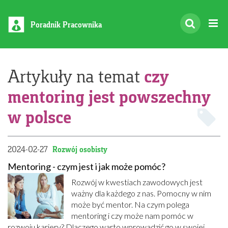
Poradnik Pracownika
czy
Artykuły na temat
mentoring jest powszechny
w polsce
2024-02-27
Rozwój osobisty
Mentoring - czym jest i jak może pomóc?
Rozwój w kwestiach zawodowych jest
ważny dla każdego z nas. Pomocny w nim
może być mentor. Na czym polega
mentoring i czy może nam pomóc w
rozwoju kariery? Dlaczego warto wprowadzić go w swojej