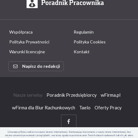
Współpraca
Regulamin
Polityka Prywatności
Polityka Cookies
Warunki licencyjne
Kontakt
Napisz do redakcji
Nasze serwisy
Poradnik Przedsiębiorcy
wFirma.pl
wFirma dla Biur Rachunkowych
Taelo
Oferty Pracy
Używamy plików cookies na naszej stronie internetowej. Kontynuując korzystanie z naszej strony internetowej, bez
zmiany ustawień prywatności przeglądarki, wyrażasz zgodę na przetwarzanie Twoich danych osobowych takich jak adres