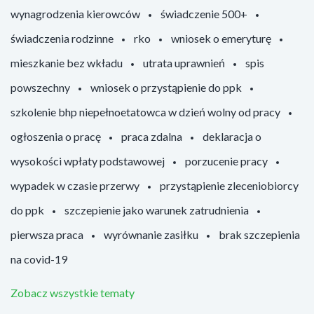
wynagrodzenia kierowców
świadczenie 500+
świadczenia rodzinne
rko
wniosek o emeryturę
mieszkanie bez wkładu
utrata uprawnień
spis
powszechny
wniosek o przystąpienie do ppk
szkolenie bhp niepełnoetatowca w dzień wolny od pracy
ogłoszenia o pracę
praca zdalna
deklaracja o
wysokości wpłaty podstawowej
porzucenie pracy
wypadek w czasie przerwy
przystąpienie zleceniobiorcy
do ppk
szczepienie jako warunek zatrudnienia
pierwsza praca
wyrównanie zasiłku
brak szczepienia
na covid-19
Zobacz wszystkie tematy