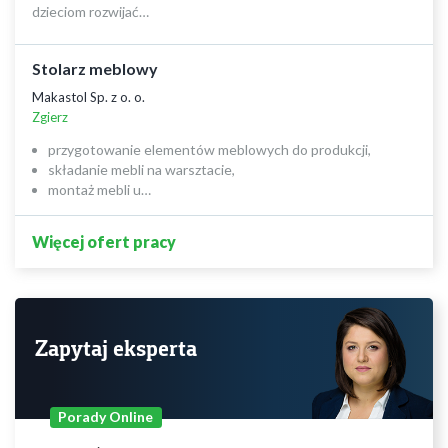
dzieciom rozwijać…
Stolarz meblowy
Makastol Sp. z o. o.
Zgierz
przygotowanie elementów meblowych do produkcji,
składanie mebli na warsztacie,
montaż mebli u…
Więcej ofert pracy
Zapytaj eksperta
Porady Online