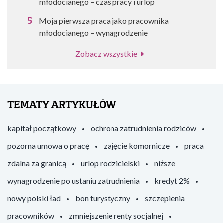
młodocianego – czas pracy i urlop
Moja pierwsza praca jako pracownika
młodocianego – wynagrodzenie
Zobacz wszystkie
TEMATY ARTYKUŁÓW
kapitał początkowy
ochrona zatrudnienia rodziców
pozorna umowa o pracę
zajęcie komornicze
praca
zdalna za granicą
urlop rodzicielski
niższe
wynagrodzenie po ustaniu zatrudnienia
kredyt 2%
nowy polski ład
bon turystyczny
szczepienia
pracowników
zmniejszenie renty socjalnej