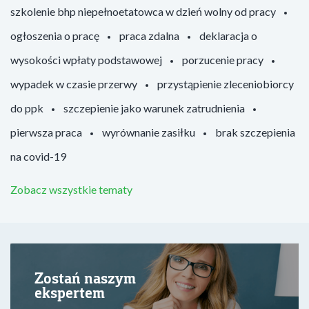
szkolenie bhp niepełnoetatowca w dzień wolny od pracy
ogłoszenia o pracę
praca zdalna
deklaracja o
wysokości wpłaty podstawowej
porzucenie pracy
wypadek w czasie przerwy
przystąpienie zleceniobiorcy
do ppk
szczepienie jako warunek zatrudnienia
pierwsza praca
wyrównanie zasiłku
brak szczepienia
na covid-19
Zobacz wszystkie tematy
Zostań naszym
ekspertem