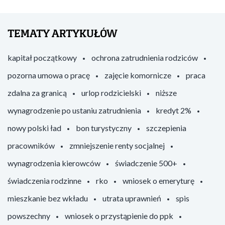
TEMATY ARTYKUŁÓW
kapitał początkowy
ochrona zatrudnienia rodziców
pozorna umowa o pracę
zajęcie komornicze
praca
zdalna za granicą
urlop rodzicielski
niższe
wynagrodzenie po ustaniu zatrudnienia
kredyt 2%
nowy polski ład
bon turystyczny
szczepienia
pracowników
zmniejszenie renty socjalnej
wynagrodzenia kierowców
świadczenie 500+
świadczenia rodzinne
rko
wniosek o emeryturę
mieszkanie bez wkładu
utrata uprawnień
spis
powszechny
wniosek o przystąpienie do ppk