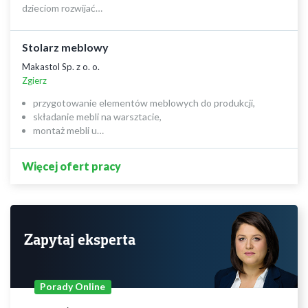
dzieciom rozwijać…
Stolarz meblowy
Makastol Sp. z o. o.
Zgierz
przygotowanie elementów meblowych do produkcji,
składanie mebli na warsztacie,
montaż mebli u…
Więcej ofert pracy
Zapytaj eksperta
Porady Online