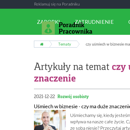
Reklamuj się na Poradniku
ZAROBKI
ZATRUDNIENIE
Tematy
czy uśmiech w biznesie ma
czy 
Artykuły na temat
znaczenie
2021-12-22
Rozwój osobisty
Uśmiech w biznesie - czy ma duże znaczeni
Uśmiechamy się, kiedy jesteśm
wpływa na nasze całe życie. Cz
ze sobą niesie? Przeczytaj art