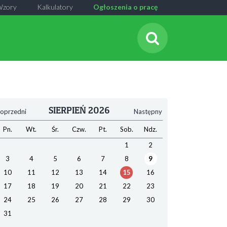
Wzory
Kalkulatory
Ogłoszenia o pracę
SIERPIEŃ 2026
oprzedni
Następny
Pn.
Wt.
Śr.
Czw.
Pt.
Sob.
Ndz.
1
2
3
4
5
6
7
8
9
10
11
12
13
14
15
16
17
18
19
20
21
22
23
24
25
26
27
28
29
30
31