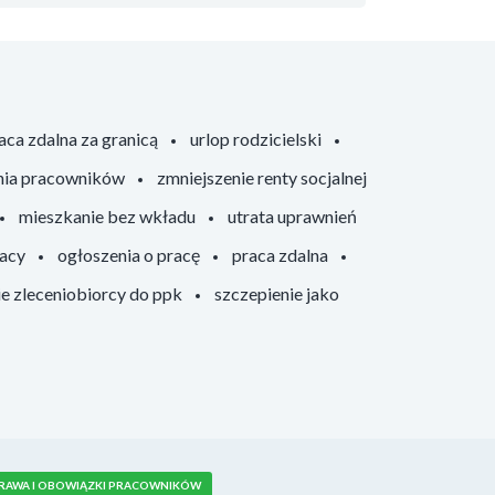
aca zdalna za granicą
urlop rodzicielski
nia pracowników
zmniejszenie renty socjalnej
mieszkanie bez wkładu
utrata uprawnień
racy
ogłoszenia o pracę
praca zdalna
ie zleceniobiorcy do ppk
szczepienie jako
RAWA I OBOWIĄZKI PRACOWNIKÓW