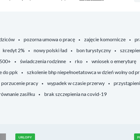
odziców
pozorna umowa o pracę
zajęcie komornicze
pr
kredyt 2%
nowy polski ład
bon turystyczny
szczepie
 500+
świadczenia rodzinne
rko
wniosek o emeryturę
e do ppk
szkolenie bhp niepełnoetatowca w dzień wolny od p
porzucenie pracy
wypadek w czasie przerwy
przystąpien
ównanie zasiłku
brak szczepienia na covid-19
URLOPY
P