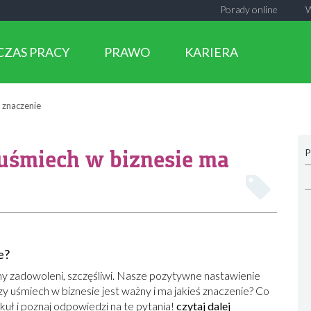
Porady online
CZAS PRACY
PRAWO
KARIERA
 znaczenie
uśmiech w biznesie ma
P
e?
y zadowoleni, szczęśliwi. Nasze pozytywne nastawienie
y uśmiech w biznesie jest ważny i ma jakieś znaczenie? Co
ykuł i poznaj odpowiedzi na te pytania!
czytaj dalej