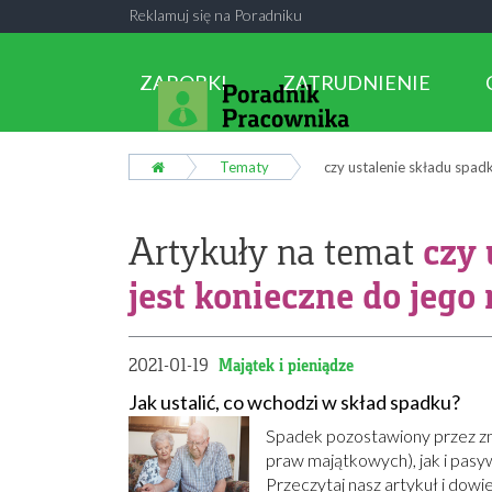
Reklamuj się na Poradniku
ZAROBKI
ZATRUDNIENIE
Tematy
czy ustalenie składu spad
czy 
Artykuły na temat
jest konieczne do jego
2021-01-19
Majątek i pieniądze
Jak ustalić, co wchodzi w skład spadku?
Spadek pozostawiony przez zm
praw majątkowych), jak i pasy
Przeczytaj nasz artykuł i dowi