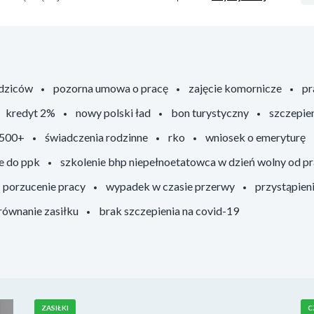
odziców
pozorna umowa o pracę
zajęcie komornicze
pr
kredyt 2%
nowy polski ład
bon turystyczny
szczepie
 500+
świadczenia rodzinne
rko
wniosek o emeryturę
e do ppk
szkolenie bhp niepełnoetatowca w dzień wolny od p
porzucenie pracy
wypadek w czasie przerwy
przystąpien
ównanie zasiłku
brak szczepienia na covid-19
ZASIŁKI
C