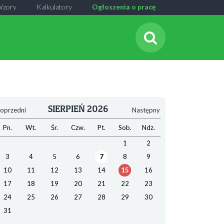
Wzory
Kalkulatory
Ogłoszenia o pracę
SIERPIEŃ 2026
oprzedni
Następny
Pn.
Wt.
Śr.
Czw.
Pt.
Sob.
Ndz.
1
2
3
4
5
6
7
8
9
10
11
12
13
14
15
16
17
18
19
20
21
22
23
24
25
26
27
28
29
30
31