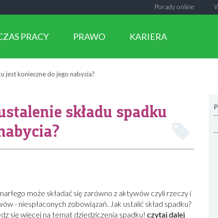
Porady online
CZAS PRACY
PRAWO
KARIERA
ku jest konieczne do jego nabycia?
ustalenie składu spadku
P
 nabycia?
arłego może składać się zarówno z aktywów czyli rzeczy i
wów - niespłaconych zobowiązań. Jak ustalić skład spadku?
edz się więcej na temat dziedziczenia spadku!
czytaj dalej