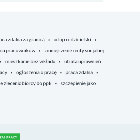
aca zdalna za granicą
urlop rodzicielski
nia pracowników
zmniejszenie renty socjalnej
mieszkanie bez wkładu
utrata uprawnień
racy
ogłoszenia o pracę
praca zdalna
ie zleceniobiorcy do ppk
szczepienie jako
ZAS PRACY