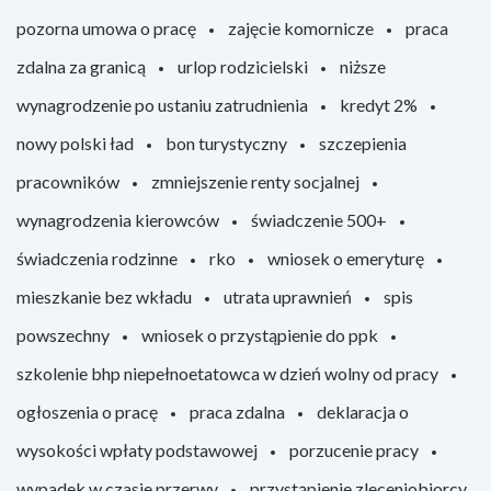
pozorna umowa o pracę
zajęcie komornicze
praca
zdalna za granicą
urlop rodzicielski
niższe
wynagrodzenie po ustaniu zatrudnienia
kredyt 2%
nowy polski ład
bon turystyczny
szczepienia
pracowników
zmniejszenie renty socjalnej
wynagrodzenia kierowców
świadczenie 500+
świadczenia rodzinne
rko
wniosek o emeryturę
mieszkanie bez wkładu
utrata uprawnień
spis
powszechny
wniosek o przystąpienie do ppk
szkolenie bhp niepełnoetatowca w dzień wolny od pracy
ogłoszenia o pracę
praca zdalna
deklaracja o
wysokości wpłaty podstawowej
porzucenie pracy
wypadek w czasie przerwy
przystąpienie zleceniobiorcy