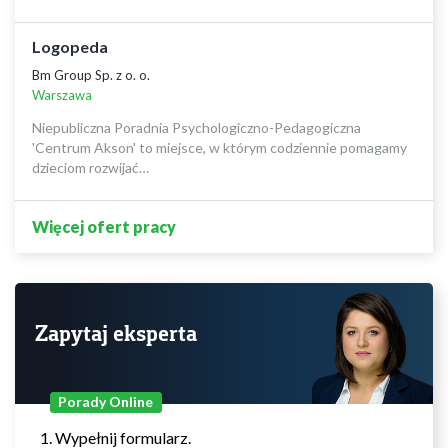
Logopeda
Bm Group Sp. z o. o.
Warszawa
Niepubliczna Poradnia Psychologiczno-Pedagogiczna
'Centrum Akson' to miejsce, w którym codziennie pomagamy
dzieciom rozwijać…
Więcej ofert pracy
Zapytaj eksperta
Porady Online
Wypełnij formularz.