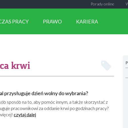
Porady online
CZAS PRACY
PRAWO
KARIERA
ca krwi
P
al przysługuje dzień wolny do wybrania?
sób sposób na to, aby pomóc innym, a także skorzystać z
uguje pracownikowi za oddanie krwi po godzinach pracy?
więcej!
czytaj dalej