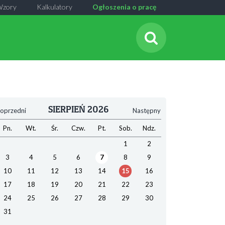
Wzory
Kalkulatory
Ogłoszenia o pracę
SIERPIEŃ 2026
oprzedni
Następny
Pn.
Wt.
Śr.
Czw.
Pt.
Sob.
Ndz.
1
2
3
4
5
6
7
8
9
10
11
12
13
14
15
16
17
18
19
20
21
22
23
24
25
26
27
28
29
30
31