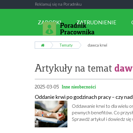
Reklamuj się na Poradniku
ZAROBKI
ZATRUDNIENIE
Tematy
dawca krwi
daw
Artykuły na temat
2025-03-05
Inne nieobecności
Oddanie krwi po godzinach pracy – czy nad
Oddawanie krwi to dla wielu o
pewnych benefitów. Co przysł
Sprawdź artykuł i dowiedz się 