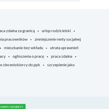
aca zdalna za granicą
urlop rodzicielski
nia pracowników
zmniejszenie renty socjalnej
mieszkanie bez wkładu
utrata uprawnień
racy
ogłoszenia o pracę
praca zdalna
ie zleceniobiorcy do ppk
szczepienie jako
OZWÓJ OSOBISTY