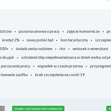
odziców
pozorna umowa o pracę
zajęcie komornicze
pr
kredyt 2%
nowy polski ład
bon turystyczny
szczepie
 500+
świadczenia rodzinne
rko
wniosek o emeryturę
e do ppk
szkolenie bhp niepełnoetatowca w dzień wolny od p
porzucenie pracy
wypadek w czasie przerwy
przystąpien
ównanie zasiłku
brak szczepienia na covid-19
PRAWA I OBOWIĄZKI PRACOWNIKÓW
R