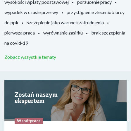
wysokości wpłaty podstawowej
porzucenie pracy
wypadek w czasie przerwy
przystąpienie zleceniobiorcy
do ppk
szczepienie jako warunek zatrudnienia
pierwsza praca
wyrównanie zasiłku
brak szczepienia
na covid-19
Zobacz wszystkie tematy
Zostań naszym
ekspertem
Współpraca