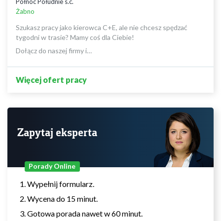
Północ Południe s.c.
Żabno
Szukasz pracy jako kierowca C+E, ale nie chcesz spędzać
tygodni w trasie? Mamy coś dla Ciebie!
Dołącz do naszej firmy i…
Więcej ofert pracy
Zapytaj eksperta
Porady Online
Wypełnij formularz.
Wycena do 15 minut.
Gotowa porada nawet w 60 minut.