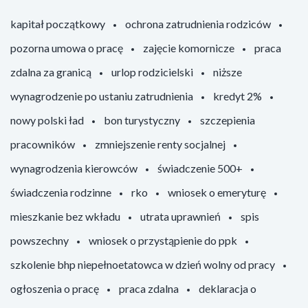
kapitał początkowy
ochrona zatrudnienia rodziców
pozorna umowa o pracę
zajęcie komornicze
praca
zdalna za granicą
urlop rodzicielski
niższe
wynagrodzenie po ustaniu zatrudnienia
kredyt 2%
nowy polski ład
bon turystyczny
szczepienia
pracowników
zmniejszenie renty socjalnej
wynagrodzenia kierowców
świadczenie 500+
świadczenia rodzinne
rko
wniosek o emeryturę
mieszkanie bez wkładu
utrata uprawnień
spis
powszechny
wniosek o przystąpienie do ppk
szkolenie bhp niepełnoetatowca w dzień wolny od pracy
ogłoszenia o pracę
praca zdalna
deklaracja o