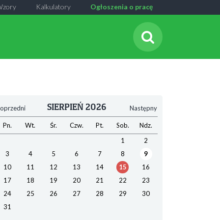
Wzory
Kalkulatory
Ogłoszenia o pracę
SIERPIEŃ 2026
oprzedni
Następny
Pn.
Wt.
Śr.
Czw.
Pt.
Sob.
Ndz.
1
2
3
4
5
6
7
8
9
10
11
12
13
14
15
16
17
18
19
20
21
22
23
24
25
26
27
28
29
30
31