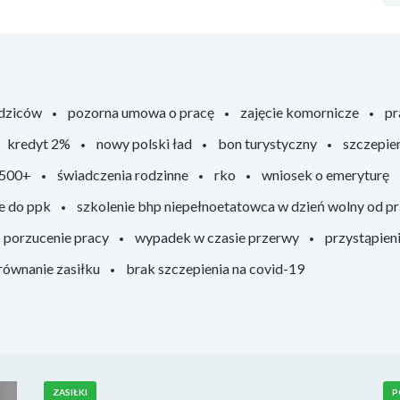
odziców
pozorna umowa o pracę
zajęcie komornicze
pr
kredyt 2%
nowy polski ład
bon turystyczny
szczepie
 500+
świadczenia rodzinne
rko
wniosek o emeryturę
e do ppk
szkolenie bhp niepełnoetatowca w dzień wolny od p
porzucenie pracy
wypadek w czasie przerwy
przystąpien
ównanie zasiłku
brak szczepienia na covid-19
ZASIŁKI
P