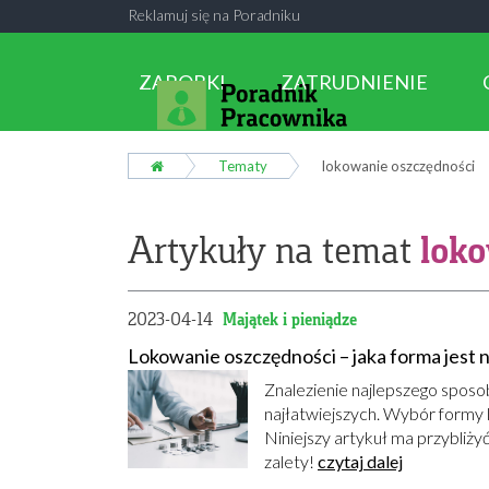
Reklamuj się na Poradniku
ZAROBKI
ZATRUDNIENIE
Tematy
lokowanie oszczędności
loko
Artykuły na temat
2023-04-14
Majątek i pieniądze
Lokowanie oszczędności – jaka forma jest 
Znalezienie najlepszego sposo
najłatwiejszych. Wybór formy 
Niniejszy artykuł ma przybliży
zalety!
czytaj dalej