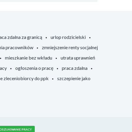
aca zdalna za granicą
urlop rodzicielski
nia pracowników
zmniejszenie renty socjalnej
mieszkanie bez wkładu
utrata uprawnień
racy
ogłoszenia o pracę
praca zdalna
ie zleceniobiorcy do ppk
szczepienie jako
OSZUKIWANIE PRACY