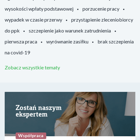
wysokości wpłaty podstawowej
porzucenie pracy
wypadek w czasie przerwy
przystąpienie zleceniobiorcy
do ppk
szczepienie jako warunek zatrudnienia
pierwsza praca
wyrównanie zasiłku
brak szczepienia
na covid-19
Zobacz wszystkie tematy
Zostań naszym
ekspertem
Współpraca