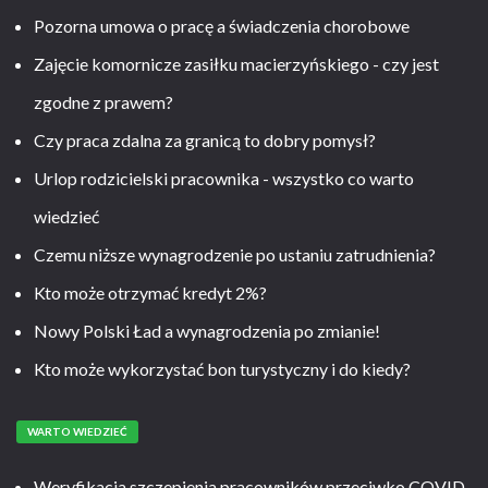
Pozorna umowa o pracę a świadczenia chorobowe
Zajęcie komornicze zasiłku macierzyńskiego - czy jest
zgodne z prawem?
Czy praca zdalna za granicą to dobry pomysł?
Urlop rodzicielski pracownika - wszystko co warto
wiedzieć
Czemu niższe wynagrodzenie po ustaniu zatrudnienia?
Kto może otrzymać kredyt 2%?
Nowy Polski Ład a wynagrodzenia po zmianie!
Kto może wykorzystać bon turystyczny i do kiedy?
WARTO WIEDZIEĆ
Weryfikacja szczepienia pracowników przeciwko COVID-