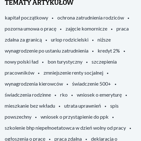
TEMATY ARTYKUŁÓW
kapitał początkowy
ochrona zatrudnienia rodziców
pozorna umowa o pracę
zajęcie komornicze
praca
zdalna za granicą
urlop rodzicielski
niższe
wynagrodzenie po ustaniu zatrudnienia
kredyt 2%
nowy polski ład
bon turystyczny
szczepienia
pracowników
zmniejszenie renty socjalnej
wynagrodzenia kierowców
świadczenie 500+
świadczenia rodzinne
rko
wniosek o emeryturę
mieszkanie bez wkładu
utrata uprawnień
spis
powszechny
wniosek o przystąpienie do ppk
szkolenie bhp niepełnoetatowca w dzień wolny od pracy
ogłoszenia o pracę
praca zdalna
deklaracja o