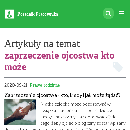
Poradnik Pracownika
Artykuły na temat
zaprzeczenie ojcostwa kto
może
2020-09-21
Prawo rodzinne
Zaprzeczenie ojcostwa - kto, kiedy i jak może żądać?
Matka dziecka może pozostawać w
związku małżeńskim i urodzić dziecko
innego mężczyzny. Jak doprowadzić do
tego, żeby ojciec biologiczny został wpisany
do akt stanu cywilnego jako ojciec dziecka? Służy temu pozew