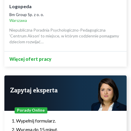
Logopeda
Bm Group Sp. z o. o.
Warszawa
Niepubliczna Poradnia Psychologiczno-Pedagogiczna
'Centrum Akson' to miejsce, w którym codziennie pomagamy
dzieciom rozwijać…
Więcej ofert pracy
Zapytaj eksperta
Porady Online
Wypełnij formularz.
Wycena do 15 minut.