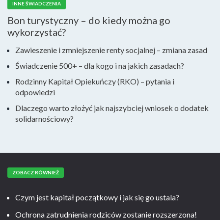
INNE ŚWIADCZENIA
Bon turystyczny – do kiedy można go
wykorzystać?
Zawieszenie i zmniejszenie renty socjalnej – zmiana zasad
Świadczenie 500+ – dla kogo i na jakich zasadach?
Rodzinny Kapitał Opiekuńczy (RKO) – pytania i
odpowiedzi
Dlaczego warto złożyć jak najszybciej wniosek o dodatek
solidarnościowy?
ZOBACZ RÓWNIEŻ
Czym jest kapitał początkowy i jak się go ustala?
Ochrona zatrudnienia rodziców zostanie rozszerzona!