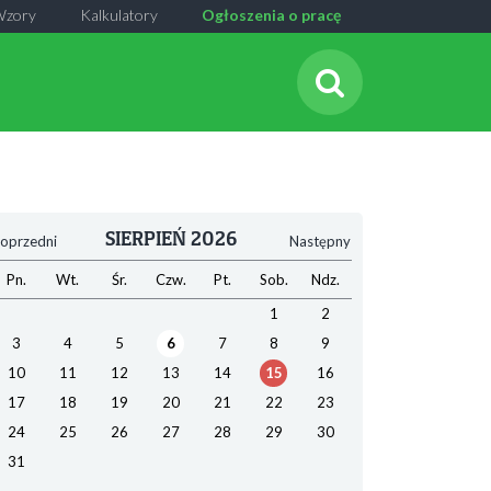
Wzory
Kalkulatory
Ogłoszenia o pracę
SIERPIEŃ 2026
oprzedni
Następny
Pn.
Wt.
Śr.
Czw.
Pt.
Sob.
Ndz.
1
2
3
4
5
6
7
8
9
10
11
12
13
14
15
16
17
18
19
20
21
22
23
24
25
26
27
28
29
30
31