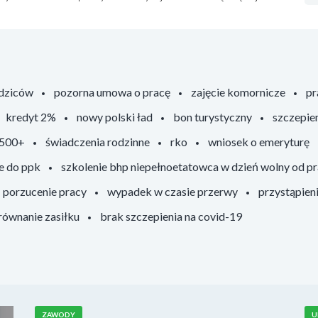
odziców
pozorna umowa o pracę
zajęcie komornicze
pr
kredyt 2%
nowy polski ład
bon turystyczny
szczepie
 500+
świadczenia rodzinne
rko
wniosek o emeryturę
e do ppk
szkolenie bhp niepełnoetatowca w dzień wolny od p
porzucenie pracy
wypadek w czasie przerwy
przystąpien
ównanie zasiłku
brak szczepienia na covid-19
ZAWODY
U