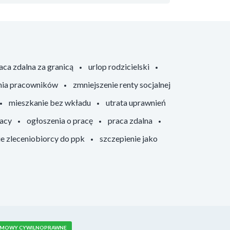
aca zdalna za granicą
urlop rodzicielski
nia pracowników
zmniejszenie renty socjalnej
mieszkanie bez wkładu
utrata uprawnień
racy
ogłoszenia o pracę
praca zdalna
ie zleceniobiorcy do ppk
szczepienie jako
MOWY CYWILNOPRAWNE