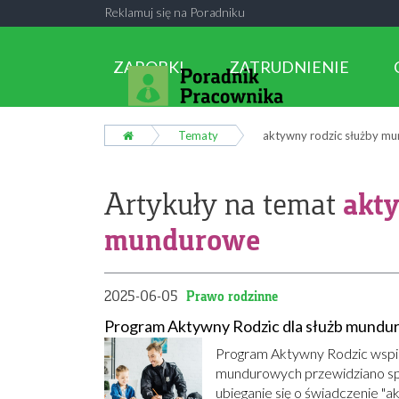
Reklamuj się na Poradniku
ZAROBKI
ZATRUDNIENIE
Tematy
aktywny rodzic służby m
akty
Artykuły na temat
mundurowe
2025-06-05
Prawo rodzinne
Program Aktywny Rodzic dla służb mund
Program Aktywny Rodzic wspie
mundurowych przewidziano sp
ubieganie się o świadczenie "a