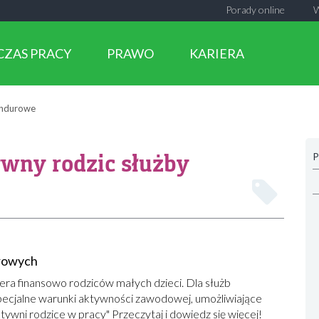
Porady online
CZAS PRACY
PRAWO
KARIERA
undurowe
wny rodzic służby
P
urowych
ra finansowo rodziców małych dzieci. Dla służb
ecjalne warunki aktywności zawodowej, umożliwiające
ktywni rodzice w pracy" Przeczytaj i dowiedz się więcej!