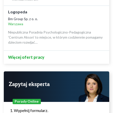
Logopeda
Bm Group Sp. z o. o.
Warszawa
Niepubliczna Poradnia Psychologiczno-Pedagogiczna
'Centrum Akson' to miejsce, w którym codziennie pomagamy
dzieciom rozwijać…
Więcej ofert pracy
Zapytaj eksperta
Porady Online
Wypełnij formularz.