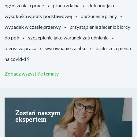
ogłoszenia o pracę
praca zdalna
deklaracja o
wysokości wpłaty podstawowej
porzucenie pracy
wypadek w czasie przerwy
przystąpienie zleceniobiorcy
do ppk
szczepienie jako warunek zatrudnienia
pierwsza praca
wyrównanie zasiłku
brak szczepienia
na covid-19
Zobacz wszystkie tematy
Zostań naszym
ekspertem