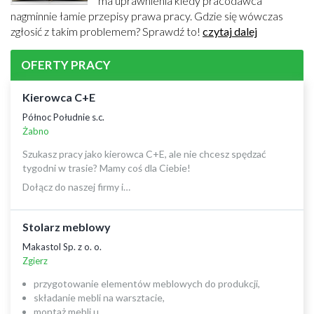
ma uprawnienia kiedy pracodawca
nagminnie łamie przepisy prawa pracy. Gdzie się wówczas
zgłosić z takim problemem? Sprawdź to!
czytaj dalej
OFERTY PRACY
Kierowca C+E
Północ Południe s.c.
Żabno
Szukasz pracy jako kierowca C+E, ale nie chcesz spędzać
tygodni w trasie? Mamy coś dla Ciebie!
Dołącz do naszej firmy i…
Stolarz meblowy
Makastol Sp. z o. o.
Zgierz
przygotowanie elementów meblowych do produkcji,
składanie mebli na warsztacie,
montaż mebli u…