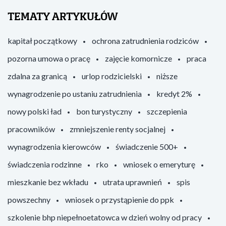
TEMATY ARTYKUŁÓW
kapitał początkowy
ochrona zatrudnienia rodziców
pozorna umowa o pracę
zajęcie komornicze
praca
zdalna za granicą
urlop rodzicielski
niższe
wynagrodzenie po ustaniu zatrudnienia
kredyt 2%
nowy polski ład
bon turystyczny
szczepienia
pracowników
zmniejszenie renty socjalnej
wynagrodzenia kierowców
świadczenie 500+
świadczenia rodzinne
rko
wniosek o emeryturę
mieszkanie bez wkładu
utrata uprawnień
spis
powszechny
wniosek o przystąpienie do ppk
szkolenie bhp niepełnoetatowca w dzień wolny od pracy