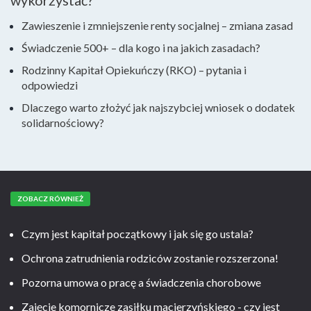
wykorzystać?
Zawieszenie i zmniejszenie renty socjalnej – zmiana zasad
Świadczenie 500+ – dla kogo i na jakich zasadach?
Rodzinny Kapitał Opiekuńczy (RKO) – pytania i
odpowiedzi
Dlaczego warto złożyć jak najszybciej wniosek o dodatek
solidarnościowy?
ZOBACZ RÓWNIEŻ
Czym jest kapitał początkowy i jak się go ustala?
Ochrona zatrudnienia rodziców zostanie rozszerzona!
Pozorna umowa o pracę a świadczenia chorobowe
Zajęcie komornicze zasiłku macierzyńskiego - czy jest