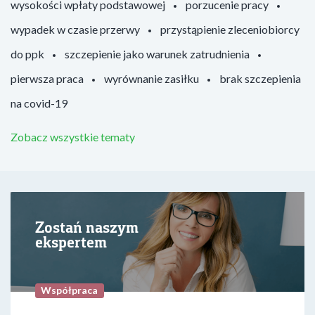
wysokości wpłaty podstawowej
porzucenie pracy
wypadek w czasie przerwy
przystąpienie zleceniobiorcy
do ppk
szczepienie jako warunek zatrudnienia
pierwsza praca
wyrównanie zasiłku
brak szczepienia
na covid-19
Zobacz wszystkie tematy
Zostań naszym
ekspertem
Współpraca