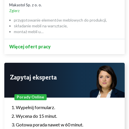
Makastol Sp. z o. o.
Zgierz
przygotowanie elementów meblowych do produkcji,
składanie mebli na warsztacie,
montaż mebli u…
Więcej ofert pracy
Zapytaj eksperta
Porady Online
Wypełnij formularz.
Wycena do 15 minut.
Gotowa porada nawet w 60 minut.