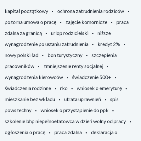
kapitał początkowy
ochrona zatrudnienia rodziców
pozorna umowa o pracę
zajęcie komornicze
praca
zdalna za granicą
urlop rodzicielski
niższe
wynagrodzenie po ustaniu zatrudnienia
kredyt 2%
nowy polski ład
bon turystyczny
szczepienia
pracowników
zmniejszenie renty socjalnej
wynagrodzenia kierowców
świadczenie 500+
świadczenia rodzinne
rko
wniosek o emeryturę
mieszkanie bez wkładu
utrata uprawnień
spis
powszechny
wniosek o przystąpienie do ppk
szkolenie bhp niepełnoetatowca w dzień wolny od pracy
ogłoszenia o pracę
praca zdalna
deklaracja o