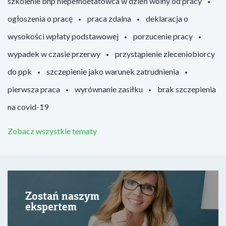
szkolenie bhp niepełnoetatowca w dzień wolny od pracy
ogłoszenia o pracę
praca zdalna
deklaracja o
wysokości wpłaty podstawowej
porzucenie pracy
wypadek w czasie przerwy
przystąpienie zleceniobiorcy
do ppk
szczepienie jako warunek zatrudnienia
pierwsza praca
wyrównanie zasiłku
brak szczepienia
na covid-19
Zobacz wszystkie tematy
Zostań naszym
ekspertem