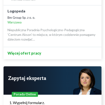
Logopeda
Bm Group Sp. z o. o.
Warszawa
Niepubliczna Poradnia Psychologiczno-Pedagogiczna
'Centrum Akson' to miejsce, w którym codziennie pomagamy
dzieciom rozwijać…
Więcej ofert pracy
Zapytaj eksperta
Porady Online
Wypełnij formularz.