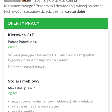
różni się do dziedziczenia
testamentowego? Przeczytaj i dowiedz się więcej na temat
tych dwóch rodzajów dziedziczenia!
czytaj dalej
OFERTY PRACY
Kierowca C+E
Północ Południe s.c.
Żabno
Szukasz pracy jako kierowca C+E, ale nie chcesz spędzać
tygodni w trasie? Mamy coś dla Ciebie!
Dołącz do naszej firmy i…
Stolarz meblowy
Makastol Sp. z o. o.
Zgierz
przygotowanie elementów meblowych do produkcji,
składanie mebli na warsztacie,
montaż mebli u…