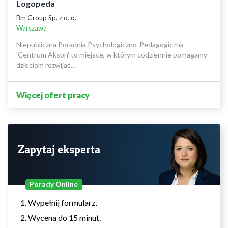
Logopeda
Bm Group Sp. z o. o.
Warszawa
Niepubliczna Poradnia Psychologiczno-Pedagogiczna
'Centrum Akson' to miejsce, w którym codziennie pomagamy
dzieciom rozwijać…
Więcej ofert pracy
Zapytaj eksperta
Porady Online
Wypełnij formularz.
Wycena do 15 minut.