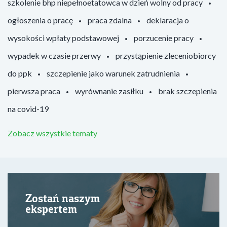
szkolenie bhp niepełnoetatowca w dzień wolny od pracy
ogłoszenia o pracę
praca zdalna
deklaracja o
wysokości wpłaty podstawowej
porzucenie pracy
wypadek w czasie przerwy
przystąpienie zleceniobiorcy
do ppk
szczepienie jako warunek zatrudnienia
pierwsza praca
wyrównanie zasiłku
brak szczepienia
na covid-19
Zobacz wszystkie tematy
Zostań naszym
ekspertem