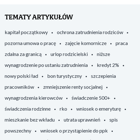
TEMATY ARTYKUŁÓW
kapitał początkowy
ochrona zatrudnienia rodziców
pozorna umowa o pracę
zajęcie komornicze
praca
zdalna za granicą
urlop rodzicielski
niższe
wynagrodzenie po ustaniu zatrudnienia
kredyt 2%
nowy polski ład
bon turystyczny
szczepienia
pracowników
zmniejszenie renty socjalnej
wynagrodzenia kierowców
świadczenie 500+
świadczenia rodzinne
rko
wniosek o emeryturę
mieszkanie bez wkładu
utrata uprawnień
spis
powszechny
wniosek o przystąpienie do ppk