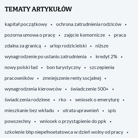
TEMATY ARTYKUŁÓW
kapitał początkowy
ochrona zatrudnienia rodziców
pozorna umowa o pracę
zajęcie komornicze
praca
zdalna za granicą
urlop rodzicielski
niższe
wynagrodzenie po ustaniu zatrudnienia
kredyt 2%
nowy polski ład
bon turystyczny
szczepienia
pracowników
zmniejszenie renty socjalnej
wynagrodzenia kierowców
świadczenie 500+
świadczenia rodzinne
rko
wniosek o emeryturę
mieszkanie bez wkładu
utrata uprawnień
spis
powszechny
wniosek o przystąpienie do ppk
szkolenie bhp niepełnoetatowca w dzień wolny od pracy