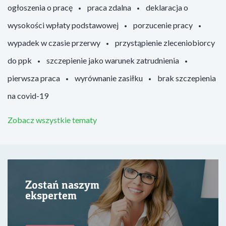
ogłoszenia o pracę
praca zdalna
deklaracja o
wysokości wpłaty podstawowej
porzucenie pracy
wypadek w czasie przerwy
przystąpienie zleceniobiorcy
do ppk
szczepienie jako warunek zatrudnienia
pierwsza praca
wyrównanie zasiłku
brak szczepienia
na covid-19
Zobacz wszystkie tematy
Zostań naszym
ekspertem