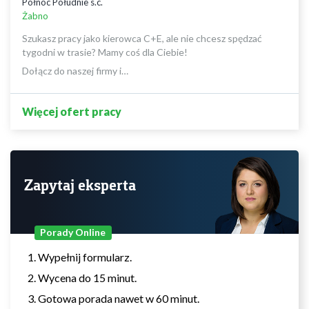
Północ Południe s.c.
Żabno
Szukasz pracy jako kierowca C+E, ale nie chcesz spędzać
tygodni w trasie? Mamy coś dla Ciebie!
Dołącz do naszej firmy i…
Więcej ofert pracy
Zapytaj eksperta
Porady Online
Wypełnij formularz.
Wycena do 15 minut.
Gotowa porada nawet w 60 minut.