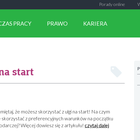
Porady online
CZAS PRACY
PRAWO
KARIERA
na start
P
miętaj, że możesz skorzystać z ulgi na start! Na czym
e skorzystać z preferencyjnych warunków na początku
odarczej? Więcej dowiesz się z artykułu!
czytaj dalej