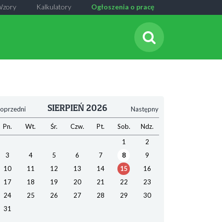
Wzory
Kalkulatory
Ogłoszenia o pracę
SIERPIEŃ 2026
oprzedni
Następny
Pn.
Wt.
Śr.
Czw.
Pt.
Sob.
Ndz.
1
2
3
4
5
6
7
8
9
10
11
12
13
14
15
16
17
18
19
20
21
22
23
24
25
26
27
28
29
30
31