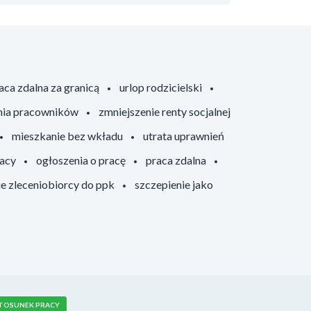
aca zdalna za granicą
urlop rodzicielski
nia pracowników
zmniejszenie renty socjalnej
mieszkanie bez wkładu
utrata uprawnień
racy
ogłoszenia o pracę
praca zdalna
ie zleceniobiorcy do ppk
szczepienie jako
TOSUNEK PRACY