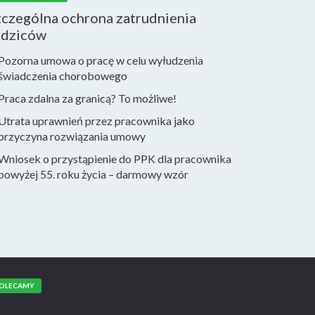
zczególna ochrona zatrudnienia
odziców
Pozorna umowa o pracę w celu wyłudzenia
świadczenia chorobowego
Praca zdalna za granicą? To możliwe!
Utrata uprawnień przez pracownika jako
przyczyna rozwiązania umowy
Wniosek o przystąpienie do PPK dla pracownika
powyżej 55. roku życia – darmowy wzór
OLECAMY