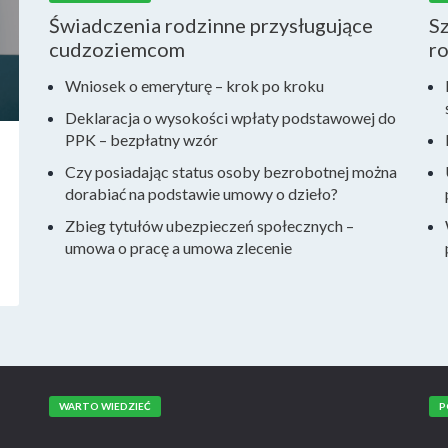
Świadczenia rodzinne przysługujące
S
cudzoziemcom
r
Wniosek o emeryturę – krok po kroku
Deklaracja o wysokości wpłaty podstawowej do
PPK – bezpłatny wzór
Czy posiadając status osoby bezrobotnej można
dorabiać na podstawie umowy o dzieło?
Zbieg tytułów ubezpieczeń społecznych –
umowa o pracę a umowa zlecenie
WARTO WIEDZIEĆ
P