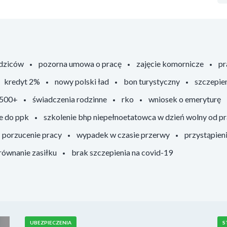
odziców
pozorna umowa o pracę
zajęcie komornicze
pr
kredyt 2%
nowy polski ład
bon turystyczny
szczepie
 500+
świadczenia rodzinne
rko
wniosek o emeryturę
e do ppk
szkolenie bhp niepełnoetatowca w dzień wolny od p
porzucenie pracy
wypadek w czasie przerwy
przystąpien
ównanie zasiłku
brak szczepienia na covid-19
UBEZPIECZENIA
S