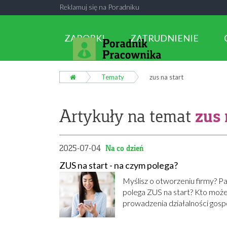
Reklamuj się na Poradniku
ZAROBKI
ZATRUDNIENIE
Tematy
zus na start
zus 
Artykuły na temat
2025-07-04
Na co dzień
ZUS na start - na czym polega?
Myślisz o otworzeniu firmy? Pa
polega ZUS na start? Kto moż
prowadzenia działalności gosp