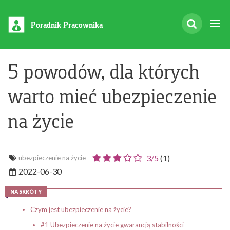
Poradnik Pracownika
5 powodów, dla których
warto mieć ubezpieczenie
na życie
3/
5
(
1
)
ubezpieczenie na życie
2022-06-30
NA SKRÓTY
Czym jest ubezpieczenie na życie?
#1 Ubezpieczenie na życie gwarancją stabilności