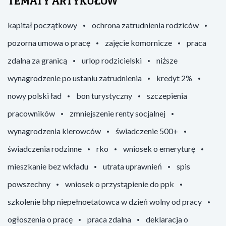
TEMATY ARTYKUŁÓW
kapitał początkowy
ochrona zatrudnienia rodziców
pozorna umowa o pracę
zajęcie komornicze
praca
zdalna za granicą
urlop rodzicielski
niższe
wynagrodzenie po ustaniu zatrudnienia
kredyt 2%
nowy polski ład
bon turystyczny
szczepienia
pracowników
zmniejszenie renty socjalnej
wynagrodzenia kierowców
świadczenie 500+
świadczenia rodzinne
rko
wniosek o emeryturę
mieszkanie bez wkładu
utrata uprawnień
spis
powszechny
wniosek o przystąpienie do ppk
szkolenie bhp niepełnoetatowca w dzień wolny od pracy
ogłoszenia o pracę
praca zdalna
deklaracja o