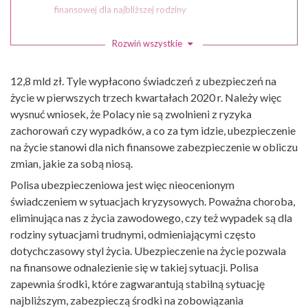
finansowej dla najbliższej rodziny
#2 Finansowe wsparcie także w razie
Rozwiń wszystkie
niepełnosprawności
#3 Zabezpieczenie finansowych zobowiązań – kredyt
12,8 mld zł. Tyle wypłacono świadczeń z ubezpieczeń na
hipoteczny
życie w pierwszych trzech kwartałach 2020 r. Należy więc
#4 Polisa na życie - zapewnione leczenie i rehabilitacja
wysnuć wniosek, że Polacy nie są zwolnieni z ryzyka
#5 Optymalnie skonfigurowane ubezpieczenie =
zachorowań czy wypadków, a co za tym idzie, ubezpieczenie
finansowy komfort
na życie stanowi dla nich finansowe zabezpieczenie w obliczu
zmian, jakie za sobą niosą.
Polisa ubezpieczeniowa jest więc nieocenionym
świadczeniem w sytuacjach kryzysowych. Poważna choroba,
eliminująca nas z życia zawodowego, czy też wypadek są dla
rodziny sytuacjami trudnymi, odmieniającymi często
dotychczasowy styl życia. Ubezpieczenie na życie pozwala
na finansowe odnalezienie się w takiej sytuacji. Polisa
zapewnia środki, które zagwarantują stabilną sytuację
najbliższym, zabezpieczą środki na zobowiązania