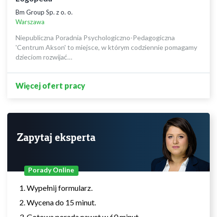
Bm Group Sp. z o. o.
Warszawa
Niepubliczna Poradnia Psychologiczno-Pedagogiczna
'Centrum Akson' to miejsce, w którym codziennie pomagamy
dzieciom rozwijać…
Więcej ofert pracy
Zapytaj eksperta
Porady Online
Wypełnij formularz.
Wycena do 15 minut.
Gotowa porada nawet w 60 minut.