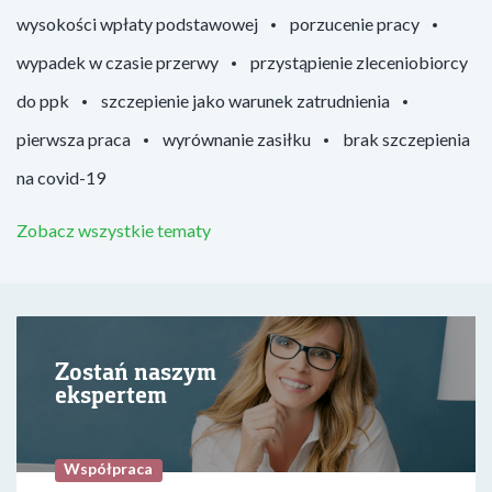
wysokości wpłaty podstawowej
porzucenie pracy
wypadek w czasie przerwy
przystąpienie zleceniobiorcy
do ppk
szczepienie jako warunek zatrudnienia
pierwsza praca
wyrównanie zasiłku
brak szczepienia
na covid-19
Zobacz wszystkie tematy
Zostań naszym
ekspertem
Współpraca