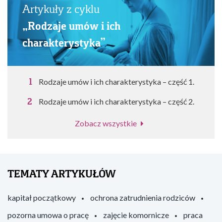
Artykuły z cyklu
„Rodzaje umów i ich
charakterystyka”
Rodzaje umów i ich charakterystyka – część 1.
Rodzaje umów i ich charakterystyka – część 2.
Zobacz wszystkie
TEMATY ARTYKUŁÓW
kapitał początkowy
ochrona zatrudnienia rodziców
pozorna umowa o pracę
zajęcie komornicze
praca