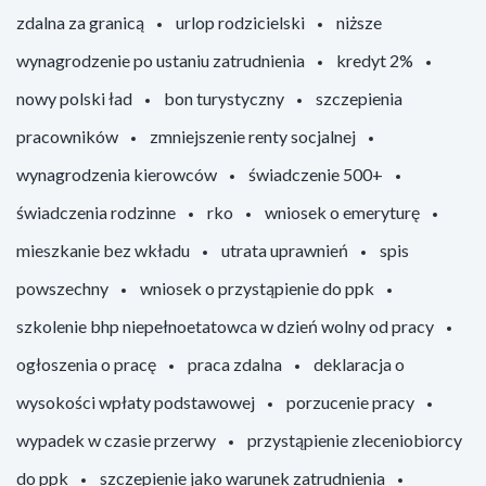
zdalna za granicą
urlop rodzicielski
niższe
wynagrodzenie po ustaniu zatrudnienia
kredyt 2%
nowy polski ład
bon turystyczny
szczepienia
pracowników
zmniejszenie renty socjalnej
wynagrodzenia kierowców
świadczenie 500+
świadczenia rodzinne
rko
wniosek o emeryturę
mieszkanie bez wkładu
utrata uprawnień
spis
powszechny
wniosek o przystąpienie do ppk
szkolenie bhp niepełnoetatowca w dzień wolny od pracy
ogłoszenia o pracę
praca zdalna
deklaracja o
wysokości wpłaty podstawowej
porzucenie pracy
wypadek w czasie przerwy
przystąpienie zleceniobiorcy
do ppk
szczepienie jako warunek zatrudnienia