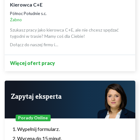
Kierowca C+E
Północ Południe s.c.
Żabno
Szukasz pracy jako kierowca C+E, ale nie chcesz spędzać
tygodni w trasie? Mamy coś dla Ciebie!
Dołącz do naszej firmy i…
Więcej ofert pracy
Zapytaj eksperta
Porady Online
Wypełnij formularz.
Wycena do 15 minut.