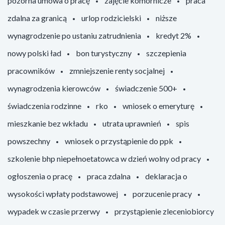
pozorna umowa o pracę
zajęcie komornicze
praca
zdalna za granicą
urlop rodzicielski
niższe
wynagrodzenie po ustaniu zatrudnienia
kredyt 2%
nowy polski ład
bon turystyczny
szczepienia
pracowników
zmniejszenie renty socjalnej
wynagrodzenia kierowców
świadczenie 500+
świadczenia rodzinne
rko
wniosek o emeryturę
mieszkanie bez wkładu
utrata uprawnień
spis
powszechny
wniosek o przystąpienie do ppk
szkolenie bhp niepełnoetatowca w dzień wolny od pracy
ogłoszenia o pracę
praca zdalna
deklaracja o
wysokości wpłaty podstawowej
porzucenie pracy
wypadek w czasie przerwy
przystąpienie zleceniobiorcy