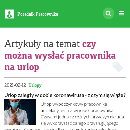
Poradnik Pracownika
czy
Artykuły na temat
można wysłać pracownika
na urlop
2021-02-12
Urlopy
Urlop zaległy w dobie koronawirusa - z czym się wiąże?
Urlop wypoczynkowy pracownika
udzielany jest na wniosek pracownika.
Czasami jednak z różnych przyczyn nie uda
się wykorzystać całego przysługującego
wymiaru. Z czym wiąże się dla pracownika urlop zaległy w