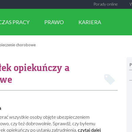
Porady online
CZAS PRACY
PRAWO
KARIERA
zpieczenie chorobowe
łek opiekuńczy a
P
owe
a
erać wszystkie osoby objęte ubezpieczeniem
wo, czy też dobrowolnie. Sprawdź, czy byłemu
łek opiekuńczy po ustaniu zatrudnienia.
czytaj dalej