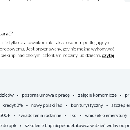
tarać?
je nie tylko pracownikom ale także osobom podlegającym
horobowemu. Jest przyznawany, gdy nie można wykonywać
ieki np. nad chorymi członkami rodziny lub dziećmi.
czytaj
odziców
pozorna umowa o pracę
zajęcie komornicze
pr
kredyt 2%
nowy polski ład
bon turystyczny
szczepie
 500+
świadczenia rodzinne
rko
wniosek o emeryturę
e do ppk
szkolenie bhp niepełnoetatowca w dzień wolny od p