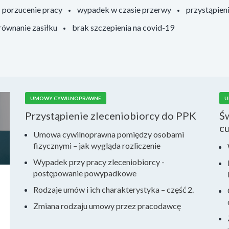
porzucenie pracy
wypadek w czasie przerwy
przystąpien
ównanie zasiłku
brak szczepienia na covid-19
UMOWY CYWILNOPRAWNE
U
Przystąpienie zleceniobiorcy do PPK
Ś
c
Umowa cywilnoprawna pomiędzy osobami
fizycznymi – jak wygląda rozliczenie
Wypadek przy pracy zleceniobiorcy -
postępowanie powypadkowe
Rodzaje umów i ich charakterystyka – część 2.
Zmiana rodzaju umowy przez pracodawcę