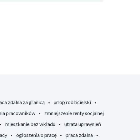
aca zdalna za granicą
urlop rodzicielski
nia pracowników
zmniejszenie renty socjalnej
mieszkanie bez wkładu
utrata uprawnień
racy
ogłoszenia o pracę
praca zdalna