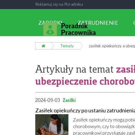
Reklamuj się na Poradniku
ZAROBKI
ZATRUDNIENIE
Tematy
zasiłek opiekuńczy a ube
zasi
Artykuły na temat
ubezpieczenie chorob
2024-09-03
Zasiłki
Zasiłek opiekuńczy po ustaniu zatrudnieni
Zasiłek opiekuńczy mogą pobi
chorobowym, czy to obowiązko
pracownikowi przysługuje zasi