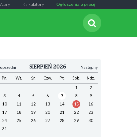
Wzory
Kalkulatory
Ogłoszenia o pracę
SIERPIEŃ 2026
oprzedni
Następny
Pn.
Wt.
Śr.
Czw.
Pt.
Sob.
Ndz.
1
2
3
4
5
6
7
8
9
10
11
12
13
14
15
16
17
18
19
20
21
22
23
24
25
26
27
28
29
30
31