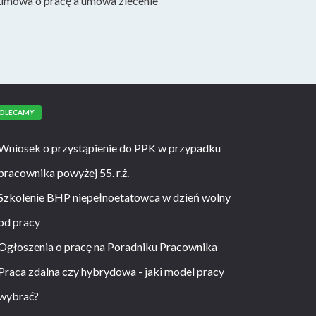
umowa o pracę a umowa zlecenie
OLECAMY
Wniosek o przystąpienie do PPK w przypadku
pracownika powyżej 55. r.ż.
Szkolenie BHP niepełnoetatowca w dzień wolny
od pracy
Ogłoszenia o pracę na Poradniku Pracownika
Praca zdalna czy hybrydowa - jaki model pracy
wybrać?