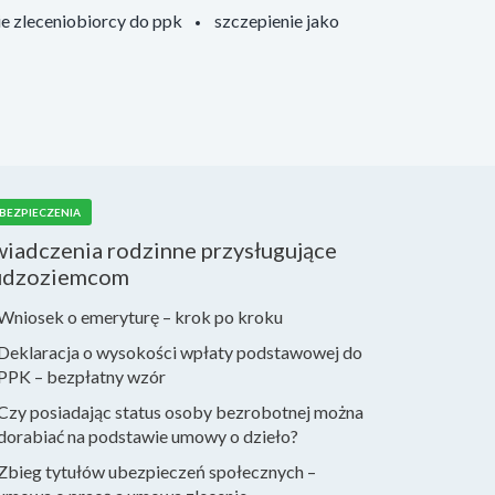
ie zleceniobiorcy do ppk
szczepienie jako
BEZPIECZENIA
wiadczenia rodzinne przysługujące
udzoziemcom
Wniosek o emeryturę – krok po kroku
Deklaracja o wysokości wpłaty podstawowej do
PPK – bezpłatny wzór
Czy posiadając status osoby bezrobotnej można
dorabiać na podstawie umowy o dzieło?
Zbieg tytułów ubezpieczeń społecznych –