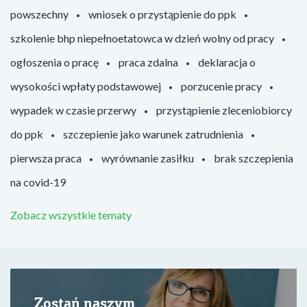
powszechny
wniosek o przystąpienie do ppk
szkolenie bhp niepełnoetatowca w dzień wolny od pracy
ogłoszenia o pracę
praca zdalna
deklaracja o
wysokości wpłaty podstawowej
porzucenie pracy
wypadek w czasie przerwy
przystąpienie zleceniobiorcy
do ppk
szczepienie jako warunek zatrudnienia
pierwsza praca
wyrównanie zasiłku
brak szczepienia
na covid-19
Zobacz wszystkie tematy
Zostań naszym