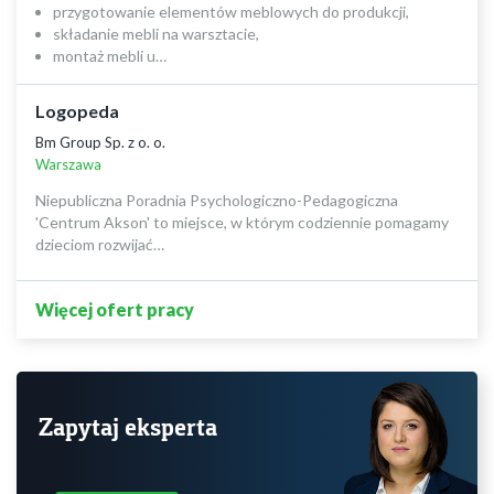
przygotowanie elementów meblowych do produkcji,
składanie mebli na warsztacie,
montaż mebli u…
Logopeda
Bm Group Sp. z o. o.
Warszawa
Niepubliczna Poradnia Psychologiczno-Pedagogiczna
'Centrum Akson' to miejsce, w którym codziennie pomagamy
dzieciom rozwijać…
Więcej ofert pracy
Zapytaj eksperta