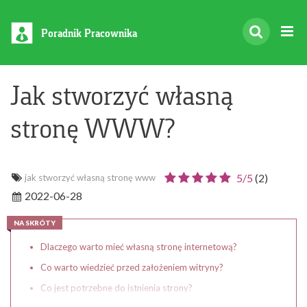
Poradnik Pracownika
Jak stworzyć własną
stronę WWW?
5/
5
(
2
)
jak stworzyć własną stronę www
2022-06-28
NA SKRÓTY
Dlaczego warto mieć własną stronę internetową?
Co warto wiedzieć przed założeniem witryny?
Co jest potrzebne do istnienia strony?