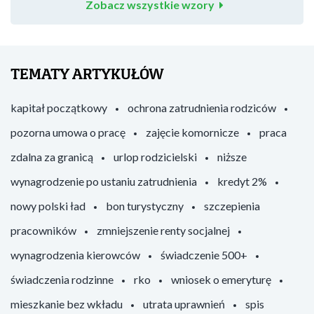
Zobacz wszystkie wzory
TEMATY ARTYKUŁÓW
kapitał początkowy
ochrona zatrudnienia rodziców
pozorna umowa o pracę
zajęcie komornicze
praca
zdalna za granicą
urlop rodzicielski
niższe
wynagrodzenie po ustaniu zatrudnienia
kredyt 2%
nowy polski ład
bon turystyczny
szczepienia
pracowników
zmniejszenie renty socjalnej
wynagrodzenia kierowców
świadczenie 500+
świadczenia rodzinne
rko
wniosek o emeryturę
mieszkanie bez wkładu
utrata uprawnień
spis