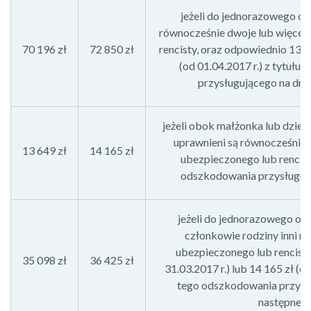
jeżeli do jednorazowego o
równocześnie dwoje lub więcej 
70 196 zł
72 850 zł
rencisty, oraz odpowiednio 13 64
(od 01.04.2017 r.) z tytułu
przysługującego na drug
jeżeli obok małżonka lub dzie
uprawnieni są równocześnie 
13 649 zł
14 165 zł
ubezpieczonego lub rencist
odszkodowania przysługuj
jeżeli do jednorazowego od
członkowie rodziny inni ni
ubezpieczonego lub rencisty
35 098 zł
36 425 zł
31.03.2017 r.) lub 14 165 zł (o
tego odszkodowania przysłu
następneg