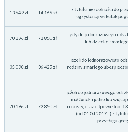
z tytułu niezdolności do prac
13 649 zł
14 165 zł
egzystencji wskutek pogorsz
gdy do jednorazowego odszko
70 196 zł
72 850 zł
lub dziecko zmarłego u
jeżeli do jednorazowego odsz
35 098 zł
36 425 zł
rodziny zmarłego ubezpieczonego
d
jeżeli do jednorazowego odszko
małżonek i jedno lub więcej d
70 196 zł
72 850 zł
rencisty, oraz odpowiednio 13 64
(od 01.04.2017 r.) z tytułu
przysługującego 