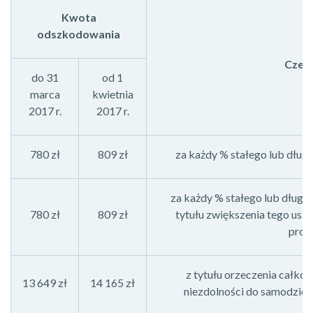
Kwota
odszkodowania
Czeg
do 31
od 1
marca
kwietnia
2017 r.
2017 r.
780 zł
809 zł
za każdy % stałego lub dług
za każdy % stałego lub długo
780 zł
809 zł
tytułu zwiększenia tego usz
proc
z tytułu orzeczenia całkow
13 649 zł
14 165 zł
niezdolności do samodziel