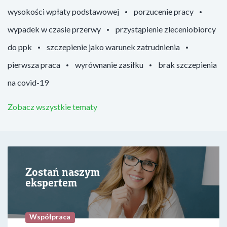
wysokości wpłaty podstawowej
porzucenie pracy
wypadek w czasie przerwy
przystąpienie zleceniobiorcy
do ppk
szczepienie jako warunek zatrudnienia
pierwsza praca
wyrównanie zasiłku
brak szczepienia
na covid-19
Zobacz wszystkie tematy
Zostań naszym
ekspertem
Współpraca