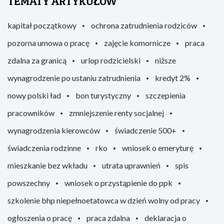
TEMATY ARTYKUŁÓW
kapitał początkowy
ochrona zatrudnienia rodziców
pozorna umowa o pracę
zajęcie komornicze
praca
zdalna za granicą
urlop rodzicielski
niższe
wynagrodzenie po ustaniu zatrudnienia
kredyt 2%
nowy polski ład
bon turystyczny
szczepienia
pracowników
zmniejszenie renty socjalnej
wynagrodzenia kierowców
świadczenie 500+
świadczenia rodzinne
rko
wniosek o emeryturę
mieszkanie bez wkładu
utrata uprawnień
spis
powszechny
wniosek o przystąpienie do ppk
szkolenie bhp niepełnoetatowca w dzień wolny od pracy
ogłoszenia o pracę
praca zdalna
deklaracja o