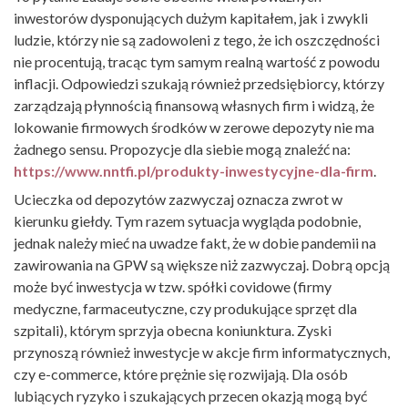
inwestorów dysponujących dużym kapitałem, jak i zwykli
ludzie, którzy nie są zadowoleni z tego, że ich oszczędności
nie procentują, tracąc tym samym realną wartość z powodu
inflacji. Odpowiedzi szukają również przedsiębiorcy, którzy
zarządzają płynnością finansową własnych firm i widzą, że
lokowanie firmowych środków w zerowe depozyty nie ma
żadnego sensu. Propozycje dla siebie mogą znaleźć na:
https://www.nntfi.pl/produkty-inwestycyjne-dla-firm
.
Ucieczka od depozytów zazwyczaj oznacza zwrot w
kierunku giełdy. Tym razem sytuacja wygląda podobnie,
jednak należy mieć na uwadze fakt, że w dobie pandemii na
zawirowania na GPW są większe niż zazwyczaj. Dobrą opcją
może być inwestycja w tzw. spółki covidowe (firmy
medyczne, farmaceutyczne, czy produkujące sprzęt dla
szpitali), którym sprzyja obecna koniunktura. Zyski
przynoszą również inwestycje w akcje firm informatycznych,
czy e-commerce, które prężnie się rozwijają. Dla osób
lubiących ryzyko i szukających przecen okazją mogą być