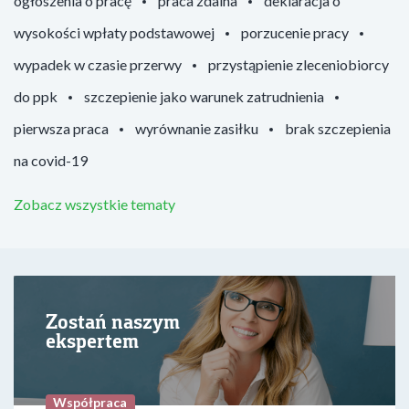
ogłoszenia o pracę
praca zdalna
deklaracja o
wysokości wpłaty podstawowej
porzucenie pracy
wypadek w czasie przerwy
przystąpienie zleceniobiorcy
do ppk
szczepienie jako warunek zatrudnienia
pierwsza praca
wyrównanie zasiłku
brak szczepienia
na covid-19
Zobacz wszystkie tematy
Zostań naszym
ekspertem
Współpraca