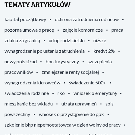
TEMATY ARTYKUŁÓW
kapitał początkowy
ochrona zatrudnienia rodziców
pozorna umowa o pracę
zajęcie komornicze
praca
zdalna za granicą
urlop rodzicielski
niższe
wynagrodzenie po ustaniu zatrudnienia
kredyt 2%
nowy polski ład
bon turystyczny
szczepienia
pracowników
zmniejszenie renty socjalnej
wynagrodzenia kierowców
świadczenie 500+
świadczenia rodzinne
rko
wniosek o emeryturę
mieszkanie bez wkładu
utrata uprawnień
spis
powszechny
wniosek o przystąpienie do ppk
szkolenie bhp niepełnoetatowca w dzień wolny od pracy