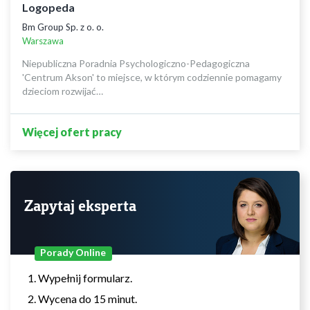
Logopeda
Bm Group Sp. z o. o.
Warszawa
Niepubliczna Poradnia Psychologiczno-Pedagogiczna
'Centrum Akson' to miejsce, w którym codziennie pomagamy
dzieciom rozwijać…
Więcej ofert pracy
Zapytaj eksperta
Porady Online
Wypełnij formularz.
Wycena do 15 minut.