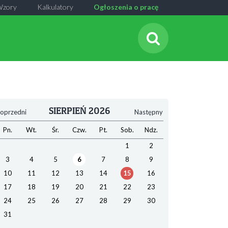
Wzory
Kalkulatory
Ogłoszenia o pracę
SIERPIEŃ 2026
oprzedni
Następny
Pn.
Wt.
Śr.
Czw.
Pt.
Sob.
Ndz.
1
2
3
4
5
6
7
8
9
10
11
12
13
14
15
16
17
18
19
20
21
22
23
24
25
26
27
28
29
30
31