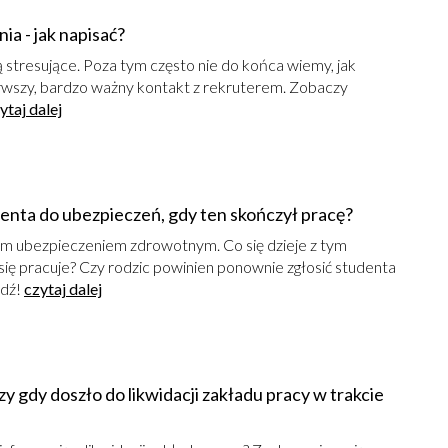
a - jak napisać?
 stresujące. Poza tym często nie do końca wiemy, jak
rwszy, bardzo ważny kontakt z rekruterem. Zobaczy
ytaj dalej
enta do ubezpieczeń, gdy ten skończył pracę?
ym ubezpieczeniem zdrowotnym. Co się dzieje z tym
ię pracuje? Czy rodzic powinien ponownie zgłosić studenta
wdź!
czytaj dalej
 gdy doszło do likwidacji zakładu pracy w trakcie