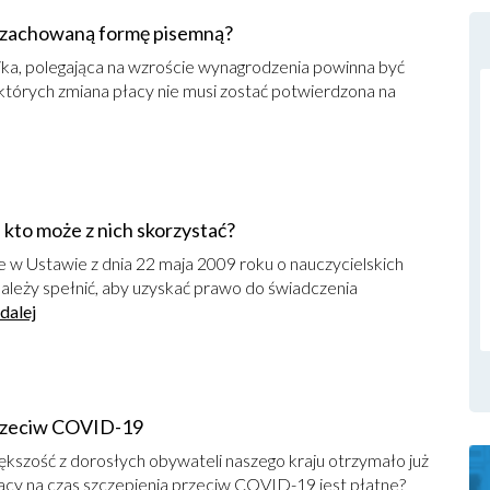
 zachowaną formę pisemną?
ka, polegająca na wzroście wynagrodzenia powinna być
których zmiana płacy nie musi zostać potwierdzona na
 kto może z nich skorzystać?
w Ustawie z dnia 22 maja 2009 roku o nauczycielskich
ależy spełnić, aby uzyskać prawo do świadczenia
 dalej
przeciw COVID-19
kszość z dorosłych obywateli naszego kraju otrzymało już
racy na czas szczepienia przeciw COVID-19 jest płatne?