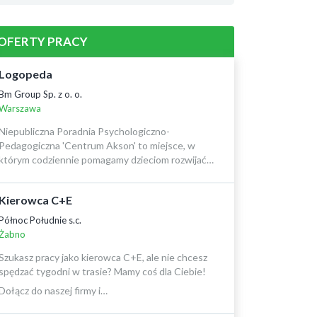
OFERTY PRACY
Logopeda
Bm Group Sp. z o. o.
Warszawa
Niepubliczna Poradnia Psychologiczno-
Pedagogiczna 'Centrum Akson' to miejsce, w
którym codziennie pomagamy dzieciom rozwijać…
Kierowca C+E
Północ Południe s.c.
Żabno
Szukasz pracy jako kierowca C+E, ale nie chcesz
spędzać tygodni w trasie? Mamy coś dla Ciebie!
Dołącz do naszej firmy i…