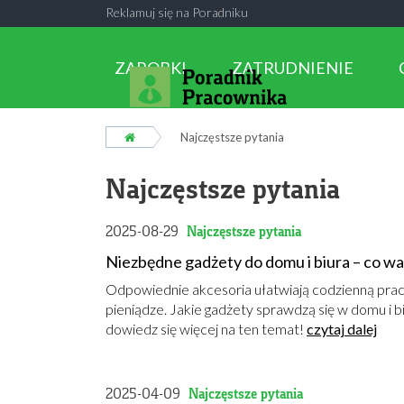
Reklamuj się na Poradniku
ZAROBKI
ZATRUDNIENIE
Najczęstsze pytania
Najczęstsze pytania
2025-08-29
Najczęstsze pytania
Niezbędne gadżety do domu i biura – co wa
Odpowiednie akcesoria ułatwiają codzienną pracę
pieniądze. Jakie gadżety sprawdzą się w domu i b
dowiedz się więcej na ten temat!
czytaj dalej
2025-04-09
Najczęstsze pytania